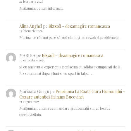
24 februarie 2026
Multumim pentru informatii
Alina Anghel
pe
Rizzoli – dezamagire romaneasca
15 februarie 2026
Marina, ce rău îmi pare să aud că nu și-au rezolvat problemele...
MARINA
pe
Rizzoli – dezamagire romaneasca
10 octombrie 2025
Si eu am avut o experienta neplacuta cu adidasii cumparati de la
Rizzoli,numai dupa 3 luni s-au spart in talpa…
Marioara Gurgu
pe
Pensiunea La Roată Gura Humorului –
Cazare autentică în inima Bucovinei
21 august 2025
Mulțumim pentru recomandare și informații super locatie
meritavizitata.