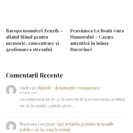
Bacopa monnieri Zenyth –
Pensiunea La Roată Gura
aliatul blând pentru
Humorului – Cazare
memorie, concentrare și
autentică în inima
gestionarea stresului
Bucovinei
Comentarii Recente
Andra
pe
Rizzoli – dezamagire romaneasca
16 iunie 2026
Am cumpărat în jur de 20 de perechi de la aceasta firma, în ultimii
ani, de la sandale, pantofi, ghete,…
Marioara Gurgu
pe
Apă potabila gratuită în spațiile
publice: de la criză la soluții