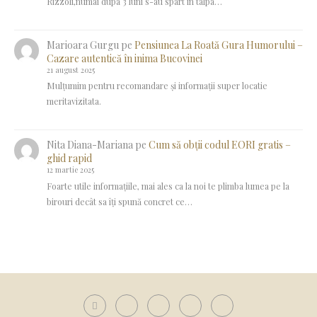
Rizzoli,numai dupa 3 luni s-au spart in talpa…
Marioara Gurgu
pe
Pensiunea La Roată Gura Humorului –
Cazare autentică în inima Bucovinei
21 august 2025
Mulțumim pentru recomandare și informații super locatie
meritavizitata.
Nita Diana-Mariana
pe
Cum să obții codul EORI gratis –
ghid rapid
12 martie 2025
Foarte utile informațiile, mai ales ca la noi te plimba lumea pe la
birouri decât sa îți spună concret ce…