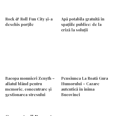
Rock & Roll Fun City și-a
Apă potabila gratuită în
deschis porțile
spațiile publice: de la
criză la soluții
Bacopa monnieri Zenyth –
Pensiunea La Roată Gura
aliatul blând pentru
Humorului – Cazare
memorie, concentrare și
autentică în inima
gestionarea stresului
Bucovinei