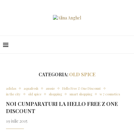
CATEGORIA:
OLD SPICE
adidas
aquafresh
aussie
Hello Free Z One Discount
in the city
old spice
shopping
smart shopping
w 7 cosmetics
NOI CUMPARATURI LA HELLO FREE Z ONE
DISCOUNT
19 iulie 2015