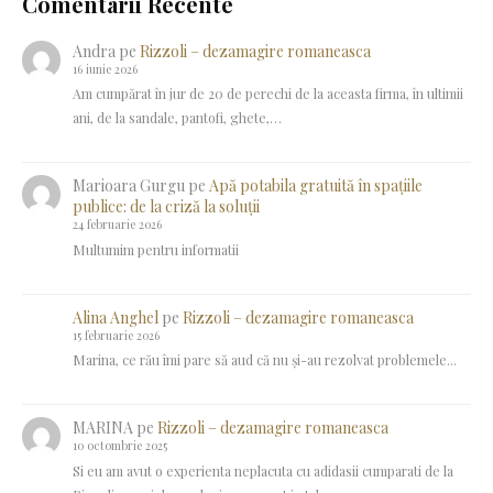
Comentarii Recente
Andra
pe
Rizzoli – dezamagire romaneasca
16 iunie 2026
Am cumpărat în jur de 20 de perechi de la aceasta firma, în ultimii
ani, de la sandale, pantofi, ghete,…
Marioara Gurgu
pe
Apă potabila gratuită în spațiile
publice: de la criză la soluții
24 februarie 2026
Multumim pentru informatii
Alina Anghel
pe
Rizzoli – dezamagire romaneasca
15 februarie 2026
Marina, ce rău îmi pare să aud că nu și-au rezolvat problemele...
MARINA
pe
Rizzoli – dezamagire romaneasca
10 octombrie 2025
Si eu am avut o experienta neplacuta cu adidasii cumparati de la