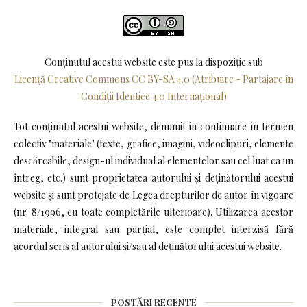
Conținutul acestui website este pus la dispoziţie sub
Licență Creative Commons CC BY-SA 4.0 (Atribuire - Partajare în
Condiții Identice 4.0 Internațional)
Tot conținutul acestui website, denumit in continuare în termen
colectiv "materiale" (texte, grafice, imagini, videoclipuri, elemente
descărcabile, design-ul individual al elementelor sau cel luat ca un
întreg, etc.) sunt proprietatea autorului și deținătorului acestui
website și sunt protejate de Legea drepturilor de autor în vigoare
(nr. 8/1996, cu toate completările ulterioare). Utilizarea acestor
materiale, integral sau parțial, este complet interzisă fără
acordul scris al autorului și/sau al deținătorului acestui website.
POSTĂRI RECENTE