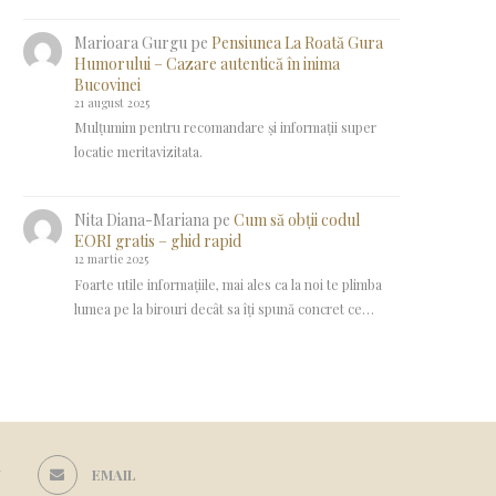
Marioara Gurgu
pe
Pensiunea La Roată Gura
Humorului – Cazare autentică în inima
Bucovinei
21 august 2025
Mulțumim pentru recomandare și informații super
locatie meritavizitata.
Nita Diana-Mariana
pe
Cum să obții codul
EORI gratis – ghid rapid
12 martie 2025
Foarte utile informațiile, mai ales ca la noi te plimba
lumea pe la birouri decât sa îți spună concret ce…
N
EMAIL