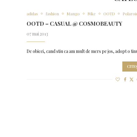
adidas
fashion
Mango
Nike
OOTD
Polaroi
OOTD – CASUAL @ COSMOBEAUTY
07 mai 2013
De obicei, cand stiu ca am mult de mers pe jos, adopt o tin
CITE