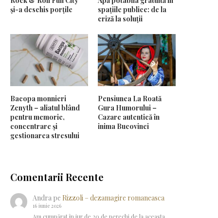
Rock & Roll Fun City
Apă potabila gratuită în
și-a deschis porțile
spațiile publice: de la
criză la soluții
Bacopa monnieri
Pensiunea La Roată
Zenyth – aliatul blând
Gura Humorului –
pentru memorie,
Cazare autentică în
concentrare și
inima Bucovinei
gestionarea stresului
Comentarii Recente
Andra
pe
Rizzoli – dezamagire romaneasca
16 iunie 2026
Am cumpărat în jur de 20 de perechi de la aceasta