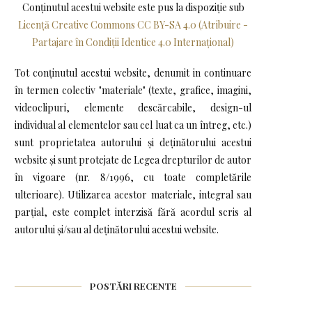
Conținutul acestui website este pus la dispoziţie sub
Licență Creative Commons CC BY-SA 4.0 (Atribuire -
Partajare în Condiții Identice 4.0 Internațional)
Tot conținutul acestui website, denumit in continuare
în termen colectiv "materiale" (texte, grafice, imagini,
videoclipuri, elemente descărcabile, design-ul
individual al elementelor sau cel luat ca un întreg, etc.)
sunt proprietatea autorului și deținătorului acestui
website și sunt protejate de Legea drepturilor de autor
în vigoare (nr. 8/1996, cu toate completările
ulterioare). Utilizarea acestor materiale, integral sau
parțial, este complet interzisă fără acordul scris al
autorului și/sau al deținătorului acestui website.
POSTĂRI RECENTE