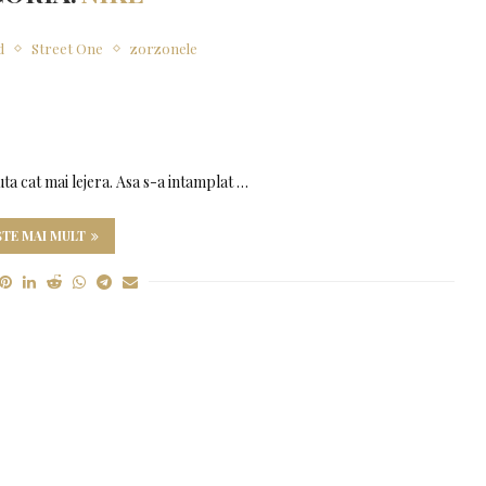
d
Street One
zorzonele
uta cat mai lejera. Asa s-a intamplat …
ȘTE MAI MULT