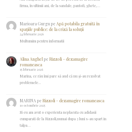
firma, în ultimii ani, de la sandale, pantofi, ghete,…
Marioara Gurgu
pe
Apă potabila gratuită în
spațiile publice: de la criză la soluții
24 februarie 2026
Multumim pentru informatii
Alina Anghel
pe
Rizzoli – dezamagire
romaneasca
15 februarie 2026
Marina, ce rău îmi pare să aud că nu și-au rezolvat
problemele...
MARINA
pe
Rizzoli – dezamagire romaneasca
10 octombrie 2025
Si eu am avut o experienta neplacuta cu adidasii
cumparati de la Rizzoli,numai dupa 3 luni s-au spart in
talpa…