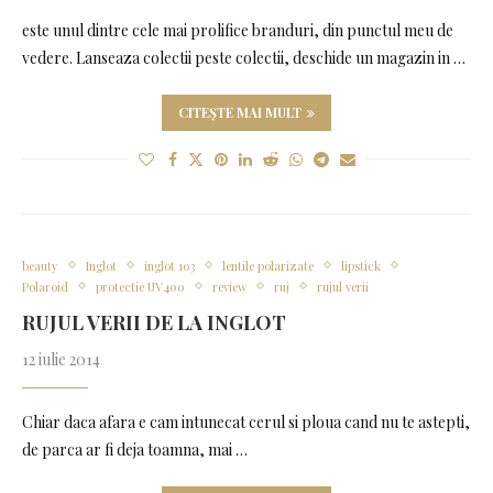
este unul dintre cele mai prolifice branduri, din punctul meu de
vedere. Lanseaza colectii peste colectii, deschide un magazin in …
CITEȘTE MAI MULT
beauty
Inglot
inglot 103
lentile polarizate
lipstick
Polaroid
protectie UV400
review
ruj
rujul verii
RUJUL VERII DE LA INGLOT
12 iulie 2014
Chiar daca afara e cam intunecat cerul si ploua cand nu te astepti,
de parca ar fi deja toamna, mai …