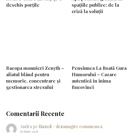
deschis porțile
spațiile publice: de la
criză la soluții
Bacopa monnieri Zenyth –
Pensiunea La Roată Gura
aliatul blând pentru
Humorului – Cazare
memorie, concentrare și
autentică în inima
gestionarea stresului
Bucovinei
Comentarii Recente
Andra
pe
Rizzoli – dezamagire romaneasca
16 iunie 2026