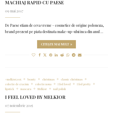
MACHIAJ RAPID CU PAESE
09 mai 2017
De Paese stiam de ceva vreme – cosmetice de origine poloneza,
brand prezent pe piata destinata make-up-ului inca din anul …
CITEȘTE MAI MULT
#melkior2015
beauty
christmas
classic christmas
colectie de craciun
colectie noua
I feel loved
I feel pretty
lipstick
mascara
Melkior
nail polish
I FEEL LOVED BY MELKIOR
07 noiembrie 2015