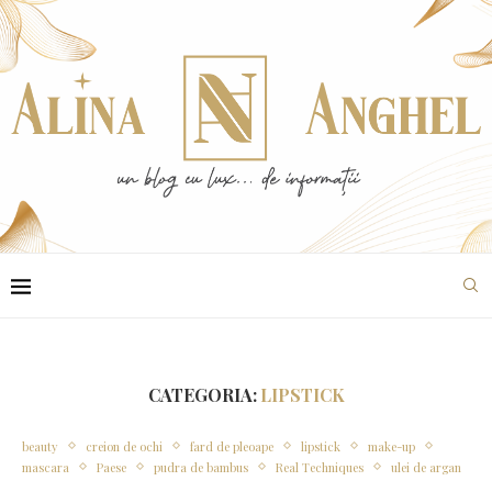
CATEGORIA:
LIPSTICK
beauty
creion de ochi
fard de pleoape
lipstick
make-up
mascara
Paese
pudra de bambus
Real Techniques
ulei de argan