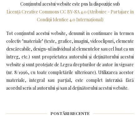
Conținutul acestui website este pus la dispoziţie sub
Licență Creative Commons CC BY-SA 4.0 (Atribuire - Partajare în
Condiții Identice 4.0 Internațional)
Tot conținutul acestui website, denumit in continuare în termen
colectiv "materiale" (texte, grafice, imagini, videoclipuri, elemente
descărcabile, design-ul individual al elementelor sau cel luat ca un
întreg, etc.) sunt proprietatea autorului și deținătorului acestui
website și sunt protejate de Legea drepturilor de autor în vigoare
(nr. 8/1996, cu toate completările ulterioare). Utilizarea acestor
materiale, integral sau parțial, este complet interzisă fără
acordul scris al autorului și/sau al deținătorului acestui website.
POSTĂRI RECENTE