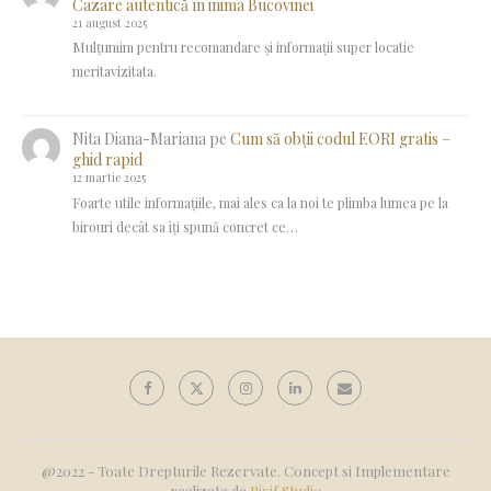
Cazare autentică în inima Bucovinei
21 august 2025
Mulțumim pentru recomandare și informații super locatie
meritavizitata.
Nita Diana-Mariana
pe
Cum să obții codul EORI gratis –
ghid rapid
12 martie 2025
Foarte utile informațiile, mai ales ca la noi te plimba lumea pe la
birouri decât sa îți spună concret ce…
@2022 - Toate Drepturile Rezervate. Concept si Implementare
realizate de
Pixif Studio