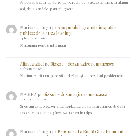
Am cumpărat în jur de 20 de perechi de la aceasta firma, în ultimii
ani, de la sandale, pantofi, ghete,…
Marioara Gurgu
pe
Apă potabila gratuită în spațiile
publice: de la criză la soluții
24 februarie 2026
Multumim pentru informatii
Alina Anghel
pe
Rizzoli – dezamagire romaneasca
15 februarie 2026
Marina, ce rău îmi pare să aud că nu și-au rezolvat problemele...
MARINA
pe
Rizzoli – dezamagire romaneasca
10 octombrie 2025
Si eu am avut o experienta neplacuta cu adidasii cumparati de la
Rizzoli,numai dupa 3 luni s-au spart in talpa…
Marioara Gurgu
pe
Pensiunea La Roată Gura Humorului –