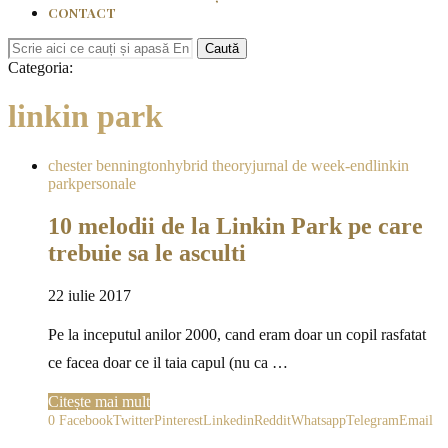
CONTACT
Caută
Categoria:
linkin park
chester bennington
hybrid theory
jurnal de week-end
linkin
park
personale
10 melodii de la Linkin Park pe care
trebuie sa le asculti
22 iulie 2017
Pe la inceputul anilor 2000, cand eram doar un copil rasfatat
ce facea doar ce il taia capul (nu ca …
Citește mai mult
0
Facebook
Twitter
Pinterest
Linkedin
Reddit
Whatsapp
Telegram
Email