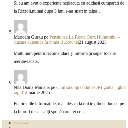
Si eu am avut o experienta neplacuta cu adidasii cumparati de
la Rizzoli,numai dupa 3 luni s-au spart in talpa…
Marioara Gurgu
pe
Pensiunea La Roată Gura Humorului –
Cazare autentică în inima Bucovinei
21 august 2025
Mulțumim pentru recomandare și informații super locatie
meritavizitata.
Nita Diana-Mariana
pe
Cum să obții codul EORI gratis – ghid
rapid
12 martie 2025
Foarte utile informațiile, mai ales ca la noi te plimba lumea pe
la birouri decât sa îți spună concret ce…
Facebook