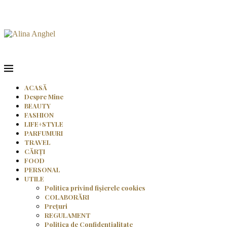
ACASĂ
Despre Mine
BEAUTY
FASHION
LIFE+STYLE
PARFUMURI
TRAVEL
CĂRȚI
FOOD
PERSONAL
UTILE
Politica privind fișierele cookies
COLABORĂRI
Prețuri
REGULAMENT
Politica de Confidențialitate