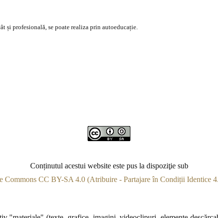
ât și profesională, se poate realiza prin autoeducație.
Conținutul acestui website este pus la dispoziţie sub
e Commons CC BY-SA 4.0 (Atribuire - Partajare în Condiții Identice 4.
v "materiale" (texte, grafice, imagini, videoclipuri, elemente descărcabi