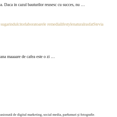
ea. Daca in cazul bauturilor reusesc cu succes, nu …
 sugar
indulcitor
laboratoarele remedia
lifestyle
natural
rasfat
Stevia
 cana maaaare de cafea este o zi …
asionată de digital marketing, social media, parfumuri și fotografie.