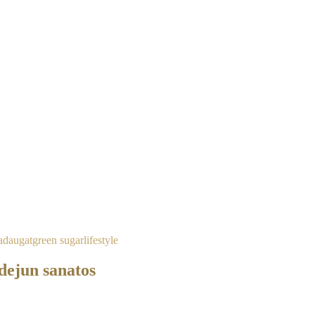
 adaugat
green sugar
lifestyle
dejun sanatos