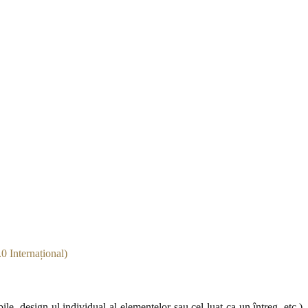
0 Internațional)
le, design-ul individual al elementelor sau cel luat ca un întreg, etc.)