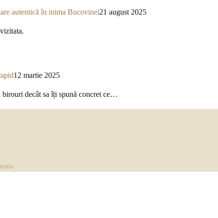
re autentică în inima Bucovinei
21 august 2025
izitata.
rapid
12 martie 2025
a birouri decât sa îți spună concret ce…
Studio