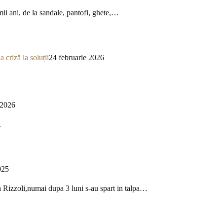
mii ani, de la sandale, pantofi, ghete,…
a criză la soluții
24 februarie 2026
 2026
.
025
a Rizzoli,numai dupa 3 luni s-au spart in talpa…