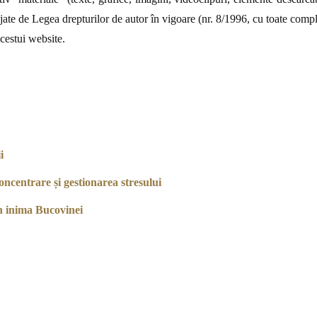
jate de Legea drepturilor de autor în vigoare (nr. 8/1996, cu toate complet
acestui website.
i
ncentrare și gestionarea stresului
n inima Bucovinei