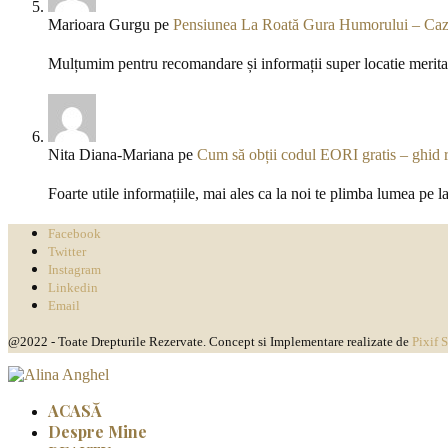
Marioara Gurgu
pe
Pensiunea La Roată Gura Humorului – Caza
Mulțumim pentru recomandare și informații super locatie meritav
Nita Diana-Mariana
pe
Cum să obții codul EORI gratis – ghid 
Foarte utile informațiile, mai ales ca la noi te plimba lumea pe l
Facebook
Twitter
Instagram
Linkedin
Email
@2022 - Toate Drepturile Rezervate. Concept si Implementare realizate de
Pixif 
ACASĂ
Despre Mine