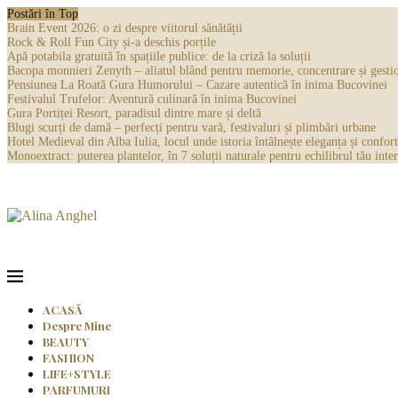
Postări în Top
Brain Event 2026: o zi despre viitorul sănătății
Rock & Roll Fun City și-a deschis porțile
Apă potabila gratuită în spațiile publice: de la criză la soluții
Bacopa monnieri Zenyth – aliatul blând pentru memorie, concentrare și gestio
Pensiunea La Roată Gura Humorului – Cazare autentică în inima Bucovinei
Festivalul Trufelor: Aventură culinară în inima Bucovinei
Gura Portiței Resort, paradisul dintre mare și deltă
Blugi scurți de damă – perfecți pentru vară, festivaluri și plimbări urbane
Hotel Medieval din Alba Iulia, locul unde istoria întâlnește eleganța și confort
Monoextract: puterea plantelor, în 7 soluții naturale pentru echilibrul tău inter
ACASĂ
Despre Mine
BEAUTY
FASHION
LIFE+STYLE
PARFUMURI