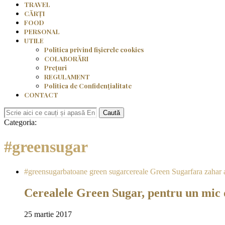
TRAVEL
CĂRȚI
FOOD
PERSONAL
UTILE
Politica privind fișierele cookies
COLABORĂRI
Prețuri
REGULAMENT
Politica de Confidențialitate
CONTACT
Caută
Categoria:
#greensugar
#greensugar
batoane green sugar
cereale Green Sugar
fara zahar
Cerealele Green Sugar, pentru un mic 
25 martie 2017