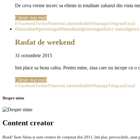
De ceva vreme incerc sa elimin in totalitate zaharul din viata m
Citește mai mult
0
Facebook
Twitter
Pinterest
Linkedin
Reddit
Whatsapp
Telegram
Email
#farazahar
#greensugar
#lamultianigreensugar
dulce natural
green
Rasfat de weekend
31 octombrie 2015
Imi place sa beau cafea. Pentru mine, ziua care nu incepe cu o
Citește mai mult
0
Facebook
Twitter
Pinterest
Linkedin
Reddit
Whatsapp
Telegram
Email
Despre mine
Content creator
Bună! Sunt Alina și sunt creator de conținut din 2011, îmi plac provocările, sunt p