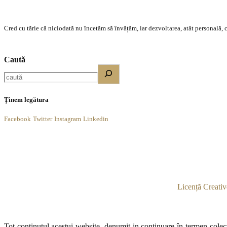
Cred cu tărie că niciodată nu încetăm să învățăm, iar dezvoltarea, atât personală, c
Caută
Ținem legătura
Facebook
Twitter
Instagram
Linkedin
Licență Creativ
Tot conținutul acestui website, denumit in continuare în termen colecti