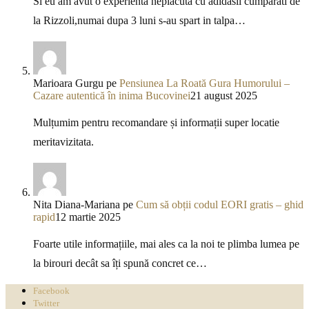
Si eu am avut o experienta neplacuta cu adidasii cumparati de
la Rizzoli,numai dupa 3 luni s-au spart in talpa…
Marioara Gurgu
pe
Pensiunea La Roată Gura Humorului –
Cazare autentică în inima Bucovinei
21 august 2025
Mulțumim pentru recomandare și informații super locatie
meritavizitata.
Nita Diana-Mariana
pe
Cum să obții codul EORI gratis – ghid
rapid
12 martie 2025
Foarte utile informațiile, mai ales ca la noi te plimba lumea pe
la birouri decât sa îți spună concret ce…
Facebook
Twitter