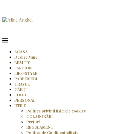
ACASĂ
Despre Mine
BEAUTY
FASHION
LIFE+STYLE
PARFUMURI
TRAVEL
CĂRȚI
FOOD
PERSONAL
UTILE
Politica privind fișierele cookies
COLABORĂRI
Prețuri
REGULAMENT
Politica de Confidențialitate