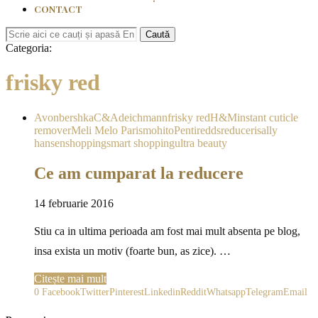
CONTACT
Caută
Categoria:
frisky red
Avon
bershka
C&A
deichmann
frisky red
H&M
instant cuticle
remover
Meli Melo Paris
mohito
Penti
redds
reduceri
sally
hansen
shopping
smart shopping
ultra beauty
Ce am cumparat la reducere
14 februarie 2016
Stiu ca in ultima perioada am fost mai mult absenta pe blog,
insa exista un motiv (foarte bun, as zice). …
Citește mai mult
0
Facebook
Twitter
Pinterest
Linkedin
Reddit
Whatsapp
Telegram
Email