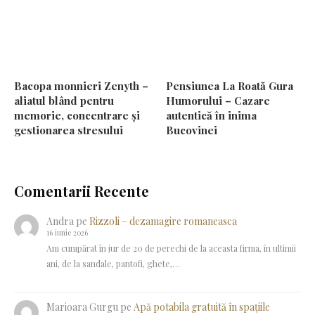
Bacopa monnieri Zenyth –
Pensiunea La Roată Gura
aliatul blând pentru
Humorului – Cazare
memorie, concentrare și
autentică în inima
gestionarea stresului
Bucovinei
Comentarii Recente
Andra
pe
Rizzoli – dezamagire romaneasca
16 iunie 2026
Am cumpărat în jur de 20 de perechi de la aceasta firma, în ultimii
ani, de la sandale, pantofi, ghete,…
Marioara Gurgu
pe
Apă potabila gratuită în spațiile