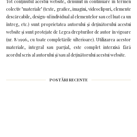
Tot conținutul acestui website, denumit in continuare în termen
colectiv "materiale" (texte, grafice, imagini, videoclipuri, elemente
descărcabile, design-ul individual al elementelor sau cel luat ca un
întreg, etc.) sunt proprietatea autorului și deținătorului acestui
website și sunt protejate de Legea drepturilor de autor în vigoare
(nr. 8/1996, cu toate completările ulterioare). Utilizarea acestor
materiale, integral sau parțial, este complet interzisă fără
acordul scris al autorului și/sau al deținătorului acestui website.
POSTĂRI RECENTE