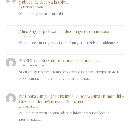
publice: de la criză la soluții
24 februarie 2026
Multumim pentru informatii
Alina Anghel
pe
Rizzoli – dezamagire romaneasca
15 februarie 2026
Marina, ce rău îmi pare să aud că nu și-au rezolvat problemele...
MARINA
pe
Rizzoli – dezamagire romaneasca
10 octombrie 2025
Si eu am avut o experienta neplacuta cu adidasii cumparati de la
Rizzoli,numai dupa 3 luni s-au spart in talpa…
Marioara Gurgu
pe
Pensiunea La Roată Gura Humorului –
Cazare autentică în inima Bucovinei
21 august 2025
Mulțumim pentru recomandare și informații super locatie
meritavizitata.