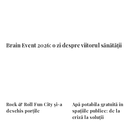
Brain Event 2026: o zi despre viitorul sănătății
Rock & Roll Fun City și-a
Apă potabila gratuită în
deschis porțile
spațiile publice: de la
criză la soluții