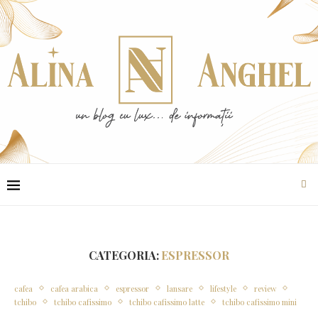
CATEGORIA:
ESPRESSOR
cafea
cafea arabica
espressor
lansare
lifestyle
review
tchibo
tchibo cafissimo
tchibo cafissimo latte
tchibo cafissimo mini