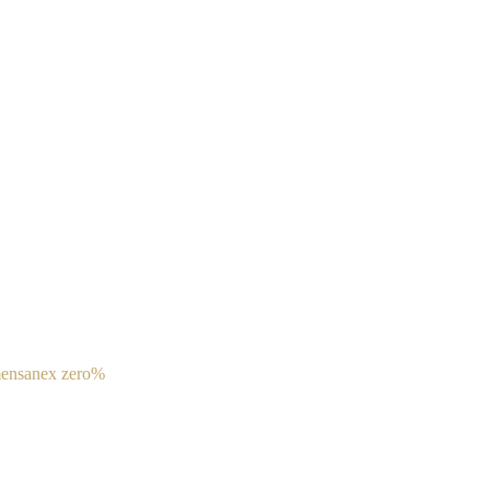
men
sanex zero%