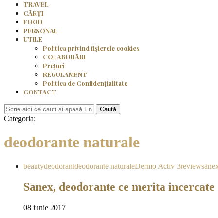
TRAVEL
CĂRȚI
FOOD
PERSONAL
UTILE
Politica privind fișierele cookies
COLABORĂRI
Prețuri
REGULAMENT
Politica de Confidențialitate
CONTACT
Caută
Categoria:
deodorante naturale
beauty
deodorant
deodorante naturale
Dermo Activ 3
review
sane
Sanex, deodorante ce merita incercate
08 iunie 2017