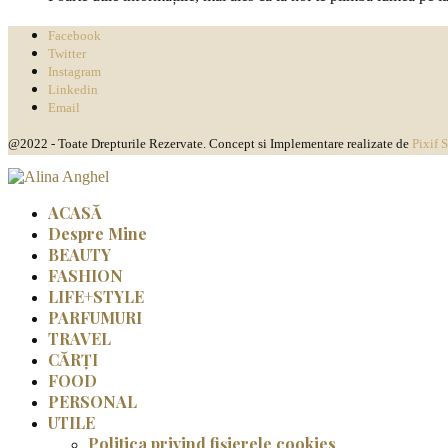
Facebook
Twitter
Instagram
Linkedin
Email
@2022 - Toate Drepturile Rezervate. Concept si Implementare realizate de
Pixif 
ACASĂ
Despre Mine
BEAUTY
FASHION
LIFE+STYLE
PARFUMURI
TRAVEL
CĂRȚI
FOOD
PERSONAL
UTILE
Politica privind fișierele cookies