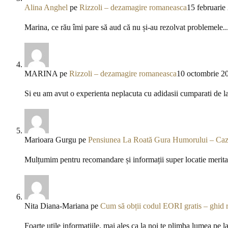
Alina Anghel
pe
Rizzoli – dezamagire romaneasca
15 februarie
Marina, ce rău îmi pare să aud că nu și-au rezolvat problemele..
MARINA
pe
Rizzoli – dezamagire romaneasca
10 octombrie 2
Si eu am avut o experienta neplacuta cu adidasii cumparati de l
Marioara Gurgu
pe
Pensiunea La Roată Gura Humorului – Caza
Mulțumim pentru recomandare și informații super locatie meritav
Nita Diana-Mariana
pe
Cum să obții codul EORI gratis – ghid 
Foarte utile informațiile, mai ales ca la noi te plimba lumea pe l