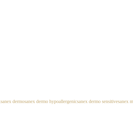
x
sanex dermo
sanex dermo hypoallergenic
sanex dermo sensitive
sanex 