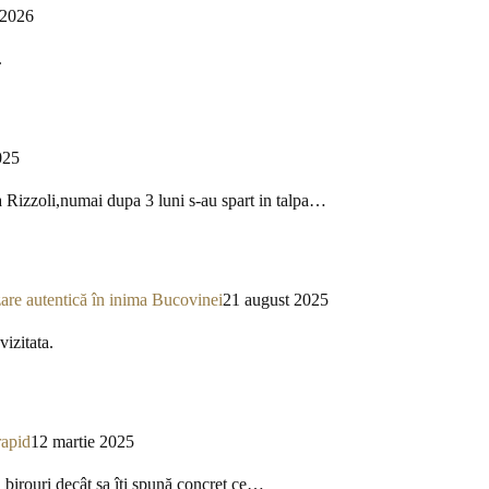
 2026
.
025
a Rizzoli,numai dupa 3 luni s-au spart in talpa…
re autentică în inima Bucovinei
21 august 2025
izitata.
rapid
12 martie 2025
a birouri decât sa îți spună concret ce…