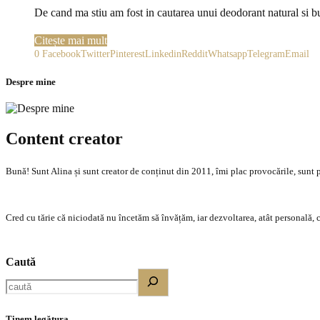
De cand ma stiu am fost in cautarea unui deodorant natural si b
Citește mai mult
0
Facebook
Twitter
Pinterest
Linkedin
Reddit
Whatsapp
Telegram
Email
Despre mine
Content creator
Bună! Sunt Alina și sunt creator de conținut din 2011, îmi plac provocările, sunt p
Cred cu tărie că niciodată nu încetăm să învățăm, iar dezvoltarea, atât personală, c
Caută
Ținem legătura