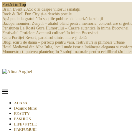
Postări în Top
Brain Event 2026: o zi despre viitorul sănătății
Rock & Roll Fun City și-a deschis porțile
Apă potabila gratuită în spațiile publice: de la criză la soluții
Bacopa monnieri Zenyth – aliatul blând pentru memorie, concentrare și gestio
Pensiunea La Roată Gura Humorului – Cazare autentică în inima Bucovinei
Festivalul Trufelor: Aventură culinară în inima Bucovinei
Gura Portiței Resort, paradisul dintre mare și deltă
Blugi scurți de damă – perfecți pentru vară, festivaluri și plimbări urbane
Hotel Medieval din Alba Iulia, locul unde istoria întâlnește eleganța și confort
Monoextract: puterea plantelor, în 7 soluții naturale pentru echilibrul tău inter
ACASĂ
Despre Mine
BEAUTY
FASHION
LIFE+STYLE
PARFUMURI