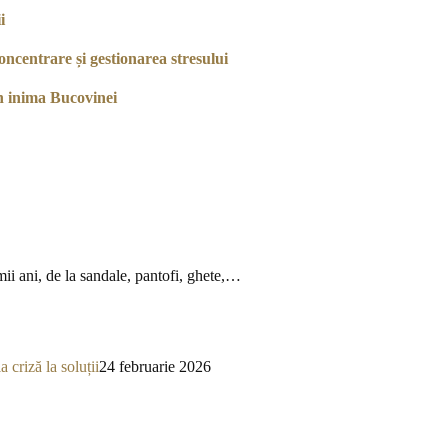
i
ncentrare și gestionarea stresului
n inima Bucovinei
mii ani, de la sandale, pantofi, ghete,…
a criză la soluții
24 februarie 2026