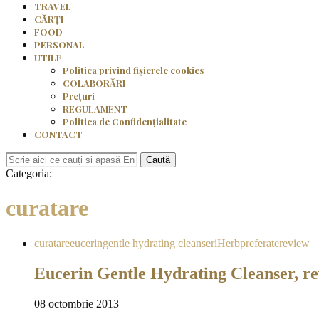
TRAVEL
CĂRȚI
FOOD
PERSONAL
UTILE
Politica privind fișierele cookies
COLABORĂRI
Prețuri
REGULAMENT
Politica de Confidențialitate
CONTACT
Caută
Categoria:
curatare
curatare
eucerin
gentle hydrating cleanser
iHerb
preferate
review
Eucerin Gentle Hydrating Cleanser, r
08 octombrie 2013