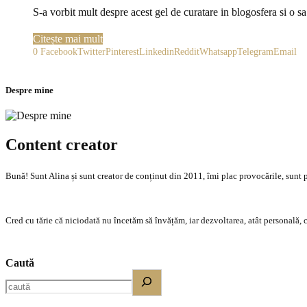
S-a vorbit mult despre acest gel de curatare in blogosfera si o sa
Citește mai mult
0
Facebook
Twitter
Pinterest
Linkedin
Reddit
Whatsapp
Telegram
Email
Despre mine
Content creator
Bună! Sunt Alina și sunt creator de conținut din 2011, îmi plac provocările, sunt p
Cred cu tărie că niciodată nu încetăm să învățăm, iar dezvoltarea, atât personală, c
Caută