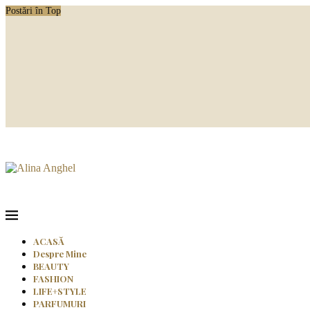
Postări în Top
ACASĂ
Despre Mine
BEAUTY
FASHION
LIFE+STYLE
PARFUMURI