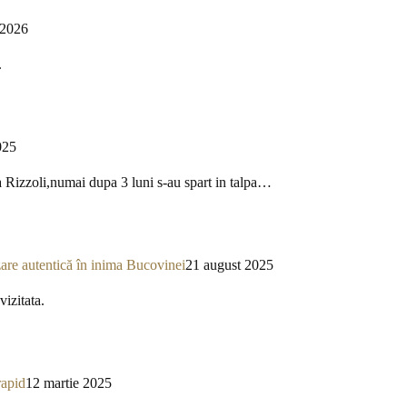
 2026
.
025
a Rizzoli,numai dupa 3 luni s-au spart in talpa…
re autentică în inima Bucovinei
21 august 2025
izitata.
rapid
12 martie 2025