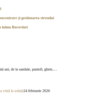
i
ncentrare și gestionarea stresului
n inima Bucovinei
mii ani, de la sandale, pantofi, ghete,…
a criză la soluții
24 februarie 2026