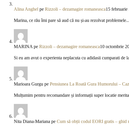
Alina Anghel
pe
Rizzoli – dezamagire romaneasca
15 februarie
Marina, ce rău îmi pare să aud că nu și-au rezolvat problemele..
MARINA
pe
Rizzoli – dezamagire romaneasca
10 octombrie 2
Si eu am avut o experienta neplacuta cu adidasii cumparati de l
Marioara Gurgu
pe
Pensiunea La Roată Gura Humorului – Caza
Mulțumim pentru recomandare și informații super locatie meritav
Nita Diana-Mariana
pe
Cum să obții codul EORI gratis – ghid 