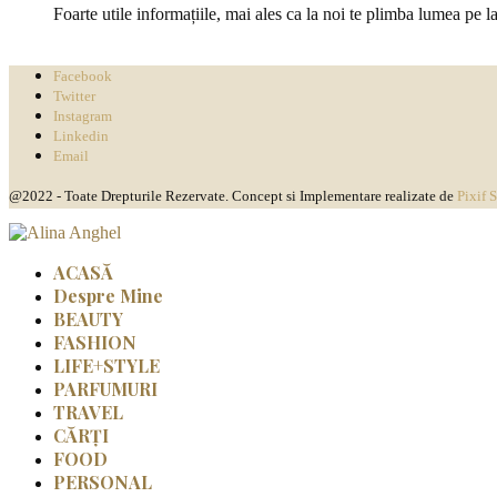
Foarte utile informațiile, mai ales ca la noi te plimba lumea pe l
Facebook
Twitter
Instagram
Linkedin
Email
@2022 - Toate Drepturile Rezervate. Concept si Implementare realizate de
Pixif 
ACASĂ
Despre Mine
BEAUTY
FASHION
LIFE+STYLE
PARFUMURI
TRAVEL
CĂRȚI
FOOD
PERSONAL