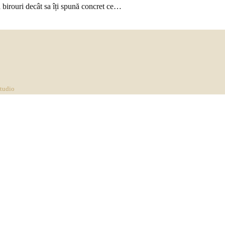
a birouri decât sa îți spună concret ce…
Studio