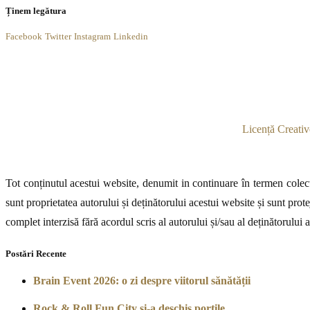
Ținem legătura
Facebook
Twitter
Instagram
Linkedin
Licență Creativ
Tot conținutul acestui website, denumit in continuare în termen colecti
sunt proprietatea autorului și deținătorului acestui website și sunt prote
complet interzisă fără acordul scris al autorului și/sau al deținătorului 
Postări Recente
Brain Event 2026: o zi despre viitorul sănătății
Rock & Roll Fun City și-a deschis porțile