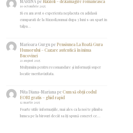
MARINA
pe
Rizzoli – dezamagire romaneasca
10 octombrie 2025
Si eu am avut o experienta neplacuta cu adidasii
cumparati de la Rizzoli,numai dupa 3 luni s-au spart in
talpa…
Marioara Gurgu
pe
Pensiunea La Roată Gura
Humorului – Cazare autentică în inima
Bucovinei
21 august 2025
Mulțumim pentru recomandare și informații super
locatie meritavizitata.
Nita Diana-Mariana
pe
Cum să obții codul
EORI gratis – ghid rapid
12 martie 2025
Foarte utile informațiile, mai ales ca la noi te plimba
lumea pe la birouri decât sa îți spună concret ce…