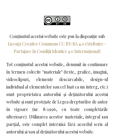
Conținutul acestui website este pus la dispoziţie sub
Licență Creative Commons CC BY-SA 4.0 (Atribuire -
Partajare în Condiții Identice 4.0 Internațional)
Tot conținutul acestui website, denumit in continuare
în termen colectiv "materiale" (texte, grafice, imagini,
videoclipuri, elemente descărcabile, design-ul
individual al elementelor sau cel luat ca un întreg, etc.)
sunt proprietatea autorului și deținătorului acestui
website și sunt protejate de Legea drepturilor de autor
în vigoare (nr. 8/1996, cu toate completările
ulterioare). Utilizarea acestor materiale, integral sau
parțial, este complet interzisă fără acordul scris al
autorului și/sau al deținătorului acestui website.