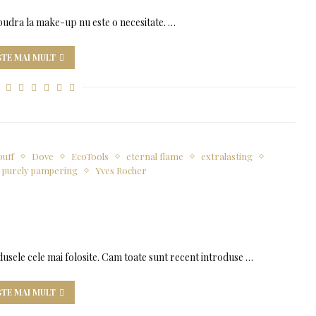
 o pudra la make-up nu este o necesitate. …
ȘTE MAI MULT
puff
Dove
EcoTools
eternal flame
extralasting
purely pampering
Yves Rocher
odusele cele mai folosite. Cam toate sunt recent introduse …
ȘTE MAI MULT