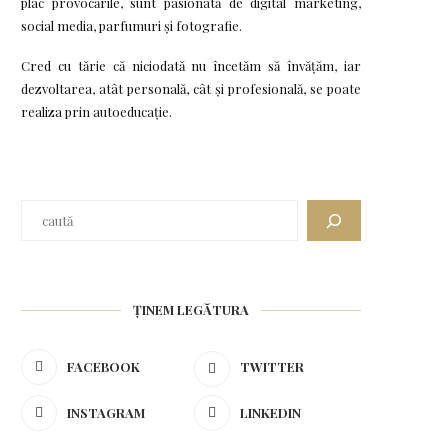
plac provocările, sunt pasionată de digital marketing,
social media, parfumuri și fotografie.
Cred cu tărie că niciodată nu încetăm să învățăm, iar
dezvoltarea, atât personală, cât și profesională, se poate
realiza prin autoeducație.
ȚINEM LEGĂTURA
FACEBOOK
TWITTER
INSTAGRAM
LINKEDIN