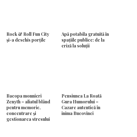
Rock & Roll Fun City
Apă potabila gratuită în
și-a deschis porțile
spațiile publice: de la
criză la soluții
Bacopa monnieri
Pensiunea La Roată
Zenyth – aliatul blând
Gura Humorului –
pentru memorie,
Cazare autentică în
concentrare și
inima Bucovinei
gestionarea stresului