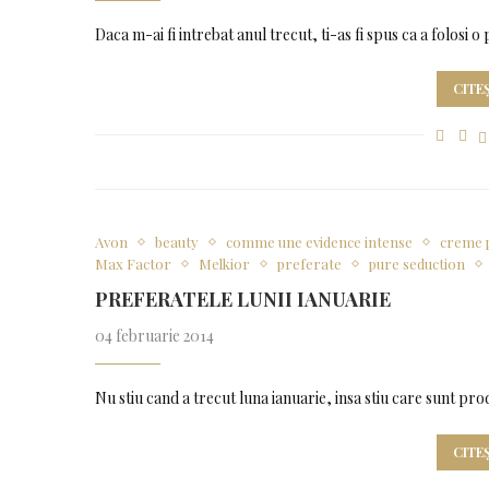
Daca m-ai fi intrebat anul trecut, ti-as fi spus ca a folosi
CITE
Avon
beauty
comme une evidence intense
creme 
Max Factor
Melkior
preferate
pure seduction
PREFERATELE LUNII IANUARIE
04 februarie 2014
Nu stiu cand a trecut luna ianuarie, insa stiu care sunt pr
CITE