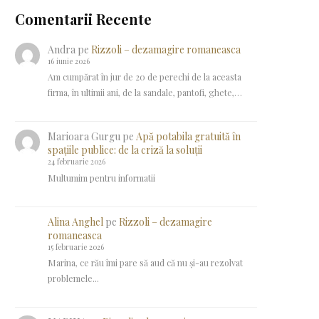
Comentarii Recente
Andra
pe
Rizzoli – dezamagire romaneasca
16 iunie 2026
Am cumpărat în jur de 20 de perechi de la aceasta
firma, în ultimii ani, de la sandale, pantofi, ghete,…
Marioara Gurgu
pe
Apă potabila gratuită în
spațiile publice: de la criză la soluții
24 februarie 2026
Multumim pentru informatii
Alina Anghel
pe
Rizzoli – dezamagire
romaneasca
15 februarie 2026
Marina, ce rău îmi pare să aud că nu și-au rezolvat
problemele...