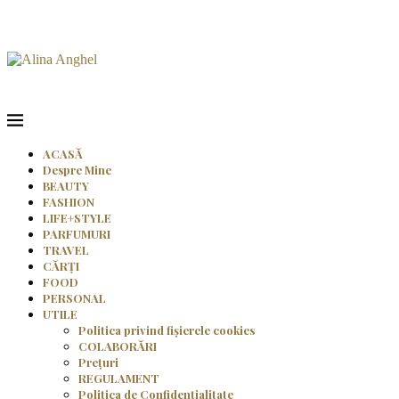
ACASĂ
Despre Mine
BEAUTY
FASHION
LIFE+STYLE
PARFUMURI
TRAVEL
CĂRȚI
FOOD
PERSONAL
UTILE
Politica privind fișierele cookies
COLABORĂRI
Prețuri
REGULAMENT
Politica de Confidențialitate