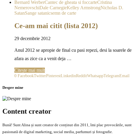
Bernard Werber
Cantec de gheata si foc
carte
Cristina
Nemerovschi
Dale Carnegie
Kelley Armstrong
Nicholas D.
Satan
Sange satanic
semn de carte
Ce-am mai citit (lista 2012)
29 decembrie 2012
Anul 2012 se apropie de final cu pasi repezi, desi la soarele de
afara as zice ca a venit deja …
Citește mai mult
0
Facebook
Twitter
Pinterest
Linkedin
Reddit
Whatsapp
Telegram
Email
Despre mine
Content creator
Bună! Sunt Alina și sunt creator de conținut din 2011, îmi plac provocările, sunt
pasionată de digital marketing, social media, parfumuri și fotografie.