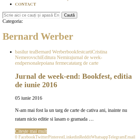
CONTACT
Caută
Categoria:
Bernard Werber
basilur tea
Bernard Werber
bookfest
carti
Cristina
Nemerovschi
Editura Nemira
jurnal de week-
end
personale
poiana fermecata
targ de carte
Jurnal de week-end: Bookfest, editia
de iunie 2016
05 iunie 2016
N-am mai fost la un targ de carte de cativa ani, inainte nu
ratam nicio editie si lasam o gramada …
Citește mai mult
0
Facebook
Twitter
Pinterest
Linkedin
Reddit
Whatsapp
Telegram
Email