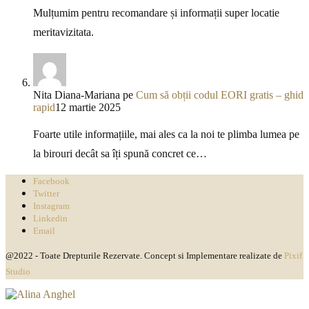
Mulțumim pentru recomandare și informații super locatie
meritavizitata.
Nita Diana-Mariana
pe
Cum să obții codul EORI gratis – ghid
rapid
12 martie 2025
Foarte utile informațiile, mai ales ca la noi te plimba lumea pe
la birouri decât sa îți spună concret ce…
Facebook
Twitter
Instagram
Linkedin
Email
@2022 - Toate Drepturile Rezervate. Concept si Implementare realizate de
Pixif
Studio