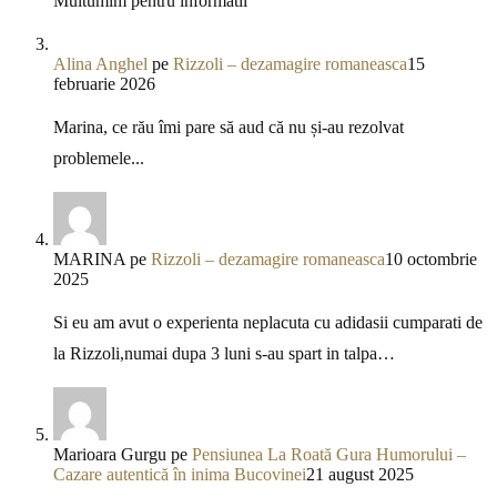
Multumim pentru informatii
Alina Anghel
pe
Rizzoli – dezamagire romaneasca
15
februarie 2026
Marina, ce rău îmi pare să aud că nu și-au rezolvat
problemele...
MARINA
pe
Rizzoli – dezamagire romaneasca
10 octombrie
2025
Si eu am avut o experienta neplacuta cu adidasii cumparati de
la Rizzoli,numai dupa 3 luni s-au spart in talpa…
Marioara Gurgu
pe
Pensiunea La Roată Gura Humorului –
Cazare autentică în inima Bucovinei
21 august 2025