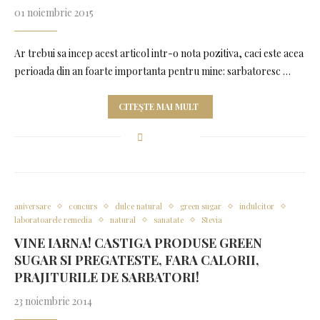
01 noiembrie 2015
Ar trebui sa incep acest articol intr-o nota pozitiva, caci este acea
perioada din an foarte importanta pentru mine: sarbatoresc …
CITEȘTE MAI MULT
aniversare
concurs
dulce natural
green sugar
indulcitor
laboratoarele remedia
natural
sanatate
Stevia
VINE IARNA! CASTIGA PRODUSE GREEN
SUGAR SI PREGATESTE, FARA CALORII,
PRAJITURILE DE SARBATORI!
23 noiembrie 2014