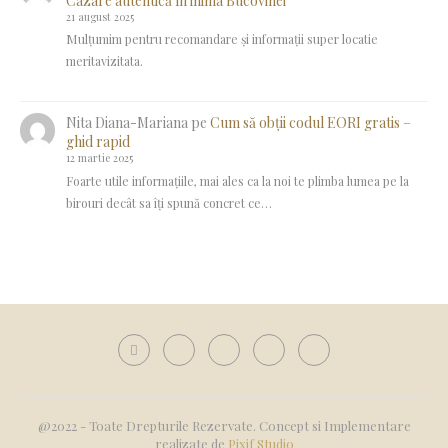
Cazare autentică în inima Bucovinei
21 august 2025
Mulțumim pentru recomandare și informații super locatie
meritavizitata.
Nita Diana-Mariana
pe
Cum să obții codul EORI gratis –
ghid rapid
12 martie 2025
Foarte utile informațiile, mai ales ca la noi te plimba lumea pe la
birouri decât sa îți spună concret ce…
@2022 - Toate Drepturile Rezervate. Concept si Implementare
realizate de
Pixif Studio