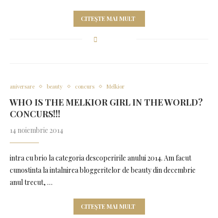
CITEȘTE MAI MULT
aniversare
beauty
concurs
Melkior
WHO IS THE MELKIOR GIRL IN THE WORLD?
CONCURS!!!
14 noiembrie 2014
intra cu brio la categoria descoperirile anului 2014. Am facut
cunostinta la intalnirea bloggeritelor de beauty din decembrie
anul trecut, …
CITEȘTE MAI MULT