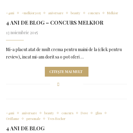
#4ani
#melkior2015
aniversare
beauty
concurs
Melkior
4 ANI DE BLOG – CONCURS MELKIOR
13 noiembrie 2015
Mi-a placut atat de mult crema pentru maini de la (click pentru
review), incat mi-am dorit sa o pot oferi …
CITEȘTE MAI MULT
#4ani
aniversare
beauty
concurs
Dove
gliss
Oriflame
personale
Yves Rocher
4 ANI DE BLOG