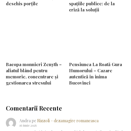
deschis porțile
spațiile publice: de la
criză la soluții
Bacopa monnieri Zenyth –
Pensiunea La Roată Gura
aliatul blând pentru
Humorului – Cazare
memorie, concentrare și
autentică în inima
gestionarea stresului
Bucovinei
Comentarii Recente
Andra
pe
Rizzoli – dezamagire romaneasca
16 iunie 2026