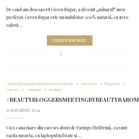
De cand am descoperit Green Sugar, a devenit „zaharul” meu
preferat. Green Sugar este un indulcitor 100% natural, cu zero
calorii …
CITEȘTE MAI MULT
#beautybloggersmeetingbybeautybarometer
aniversare
bloggerite
concurs
eveniment
intalnire
#BEAUTYBLOGGERSMEETINGBYBEAUTYBAROM
21 noiembrie 2014
Cu o cana mare din care ies aburi de Faringo HotDrink, ca sunt
racita moarta, cu laptopul in brate si …