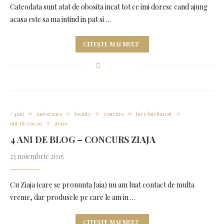
Cateodata sunt atat de obosita incat tot ce imi doresc cand ajung
acasa este sa ma intind in pat si …
CITEȘTE MAI MULT
#4ani
aniversare
beauty
concurs
face bucharest
unt de cacao
ziaja
4 ANI DE BLOG – CONCURS ZIAJA
23 noiembrie 2015
Cu Ziaja (care se pronunta Jaia) nu am luat contact de multa
vreme, dar produsele pe care le am in …
CITEȘTE MAI MULT