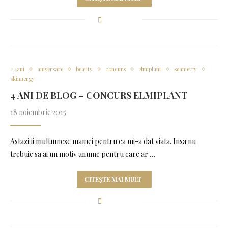
#4ani
aniversare
beauty
concurs
elmiplant
seametry
skinnergy
4 ANI DE BLOG – CONCURS ELMIPLANT
18 noiembrie 2015
Astazi ii multumesc mamei pentru ca mi-a dat viata. Insa nu
trebuie sa ai un motiv anume pentru care ar …
CITEȘTE MAI MULT