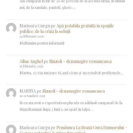
Am cumpărat în jur de 20 de perechi de la aceasta firma, în ultimii
ani, de la sandale, pantofi, ghete,…
Marioara Gurgu
pe
Apă potabila gratuită în spațiile
publice: de la criză la soluții
24 februarie 2026
Multumim pentru informatii
Alina Anghel
pe
Rizzoli – dezamagire romaneasca
15 februarie 2026
Marina, ce rău îmi pare să aud că nu și-au rezolvat problemele...
MARINA
pe
Rizzoli – dezamagire romaneasca
10 octombrie 2025
Si eu am avut o experienta neplacuta cu adidasii cumparati de la
Rizzoli,numai dupa 3 luni s-au spart in talpa…
Marioara Gurgu
pe
Pensiunea La Roată Gura Humorului –