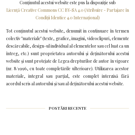
Conținutul acestui website este pus la dispoziţie sub
Licență Creative Commons CC BY-SA 4.0 (Atribuire - Partajare în
Condiții Identice 4.0 Internațional)
Tot conținutul acestui website, denumit in continuare în termen
colectiv "materiale" (texte, grafice, imagini, videoclipuri, elemente
descărcabile, design-ul individual al elementelor sau cel luat ca un
întreg, etc.) sunt proprietatea autorului și deținătorului acestui
website și sunt protejate de Legea drepturilor de autor în vigoare
(nr. 8/1996, cu toate completările ulterioare). Utilizarea acestor
materiale, integral sau parțial, este complet interzisă fără
acordul scris al autorului și/sau al deținătorului acestui website.
POSTĂRI RECENTE