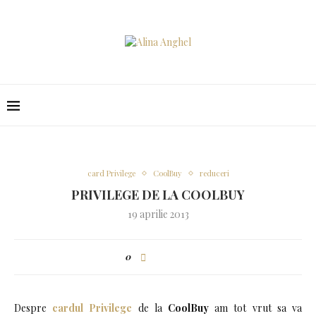
card Privilege
CoolBuy
reduceri
PRIVILEGE DE LA COOLBUY
19 aprilie 2013
0
Despre
cardul Privilege
de la
CoolBuy
am tot vrut sa va