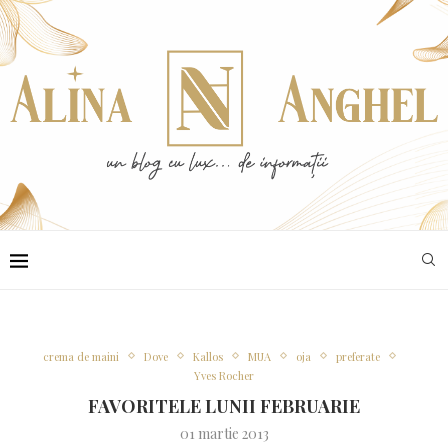
crema de maini
Dove
Kallos
MUA
oja
preferate
Yves Rocher
FAVORITELE LUNII FEBRUARIE
01 martie 2013