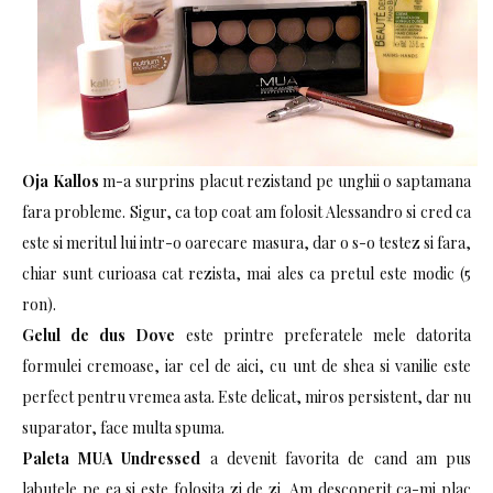
Oja Kallos
m-a surprins placut rezistand pe unghii o saptamana
fara probleme. Sigur, ca top coat am folosit Alessandro si cred ca
este si meritul lui intr-o oarecare masura, dar o s-o testez si fara,
chiar sunt curioasa cat rezista, mai ales ca pretul este modic (5
ron).
Gelul de dus Dove
este printre preferatele mele datorita
formulei cremoase, iar cel de aici, cu unt de shea si vanilie este
perfect pentru vremea asta. Este delicat, miros persistent, dar nu
suparator, face multa spuma.
Paleta MUA Undressed
a devenit favorita de cand am pus
labutele pe ea si este folosita zi de zi. Am descoperit ca-mi plac