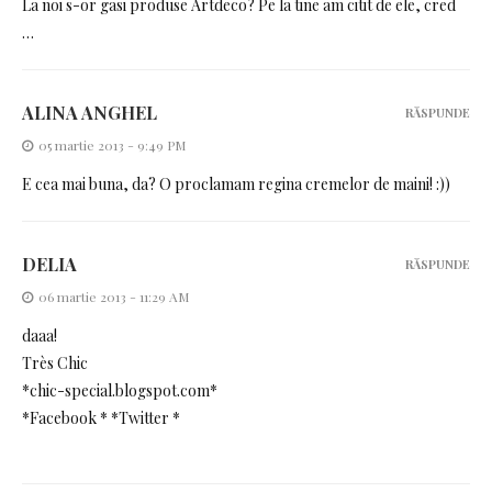
La noi s-or gasi produse Artdeco? Pe la tine am citit de ele, cred
…
ALINA ANGHEL
RĂSPUNDE
05 martie 2013 - 9:49 PM
E cea mai buna, da? O proclamam regina cremelor de maini! :))
DELIA
RĂSPUNDE
06 martie 2013 - 11:29 AM
daaa!
Très Chic
*chic-special.blogspot.com*
*Facebook * *Twitter *