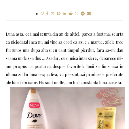
0
Luna asta, cea mai scurta din an de altfel, parca a fost mai scurta
ca niciodata! Inca nu imi vine sa cred ca azi e 1 martie, zilele trec
furtunos una dupa alta si eu caut timpul pierdut, fara sa-mi dau
seama unde s-a dus … Asadar, cu o mica intarziere, deoarece mi-
am propus ca postarea despre favoritele lunii sa fie scrisa in
ultima zi din luna respectiva, va prezint azi produsele preferate
ale lunii februarie. Nu sunt multe, am fost constanta luna aceasta.