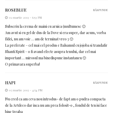
ROSEBLUE
RĂSPUNDE
02 martie 2013 - 6:53 PM
Subscriu la crema de maini cu arnica (multumesc 🙂
Am avut si eu gel de dus de la Dove si era super, dar acum, vorba
Ildei, nu am voie … am de terminat vreo 3 🙁
La preferate – cel mai cel produs e Balsamul cu jojoba si trandafir
Shanti Spirit – o fi avand efecte asupra tenului, dar cel mai
important … mirosul ma binedispune instantaneu 🙂
O primavara superba!
HAPI
RĂSPUNDE
03 martie 2013 - 4:54 PM
Nu cred ca am ceva nou introdus- de fapt am o pudra compacta
de la Artdeco dar inca nu am prea folosit-o , fondul de ten isi face
bine treaba