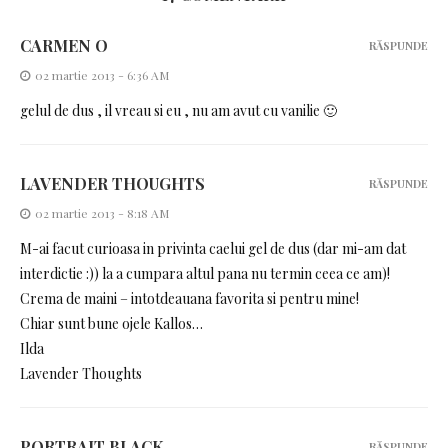
CARMEN O
RĂSPUNDE
02 martie 2013 - 6:36 AM
gelul de dus , il vreau si eu , nu am avut cu vanilie 🙂
LAVENDER THOUGHTS
RĂSPUNDE
02 martie 2013 - 8:18 AM
M-ai facut curioasa in privinta caelui gel de dus (dar mi-am dat
interdictie :)) la a cumpara altul pana nu termin ceea ce am)!
Crema de maini – intotdeauana favorita si pentru mine!
Chiar sunt bune ojele Kallos…
Ilda
Lavender Thoughts
PORTRAIT BLACK
RĂSPUNDE