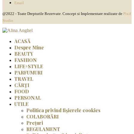
Email
@2022 - Toate Drepturile Rezervate. Concept si Implementare realizate de
Pixif
Studio
ACASĂ
Despre Mine
BEAUTY
FASHION
LIFE+STYLE
PARFUMURI
TRAVEL
CĂRȚI
FOOD
PERSONAL
UTILE
Politica privind fișierele cookies
COLABORĂRI
Prețuri
REGULAMENT