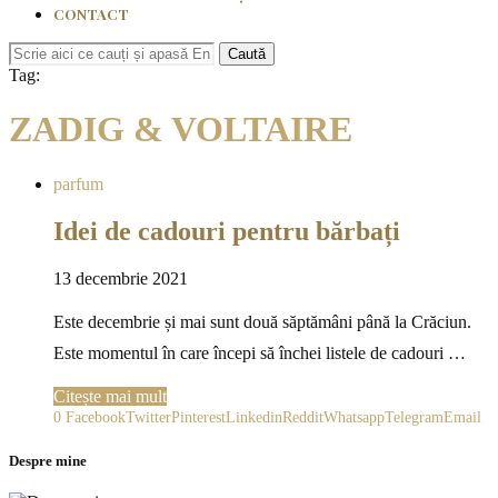
CONTACT
Caută
Tag:
ZADIG & VOLTAIRE
parfum
Idei de cadouri pentru bărbați
13 decembrie 2021
Este decembrie și mai sunt două săptămâni până la Crăciun.
Este momentul în care începi să închei listele de cadouri …
Citește mai mult
0
Facebook
Twitter
Pinterest
Linkedin
Reddit
Whatsapp
Telegram
Email
Despre mine