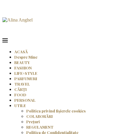
ACASĂ
Despre Mine
BEAUTY
FASHION
LIFE+STYLE
PARFUMURI
TRAVEL
CĂRȚI
FOOD
PERSONAL
UTILE
Politica privind fișierele cookies
COLABORĂRI
Prețuri
REGULAMENT
Politica de Confidențialitate