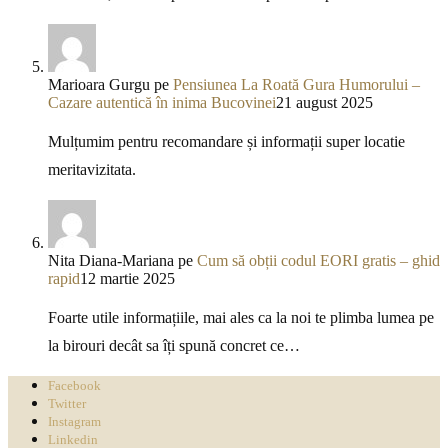
Marioara Gurgu
pe
Pensiunea La Roată Gura Humorului –
Cazare autentică în inima Bucovinei
21 august 2025
Mulțumim pentru recomandare și informații super locatie
meritavizitata.
Nita Diana-Mariana
pe
Cum să obții codul EORI gratis – ghid
rapid
12 martie 2025
Foarte utile informațiile, mai ales ca la noi te plimba lumea pe
la birouri decât sa îți spună concret ce…
Facebook
Twitter
Instagram
Linkedin