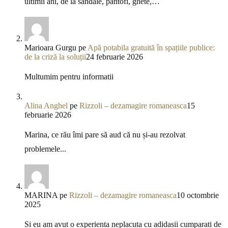
ultimii ani, de la sandale, pantofi, ghete,…
Marioara Gurgu
pe
Apă potabila gratuită în spațiile publice:
de la criză la soluții
24 februarie 2026
Multumim pentru informatii
Alina Anghel
pe
Rizzoli – dezamagire romaneasca
15
februarie 2026
Marina, ce rău îmi pare să aud că nu și-au rezolvat
problemele...
MARINA
pe
Rizzoli – dezamagire romaneasca
10 octombrie
2025
Si eu am avut o experienta neplacuta cu adidasii cumparati de