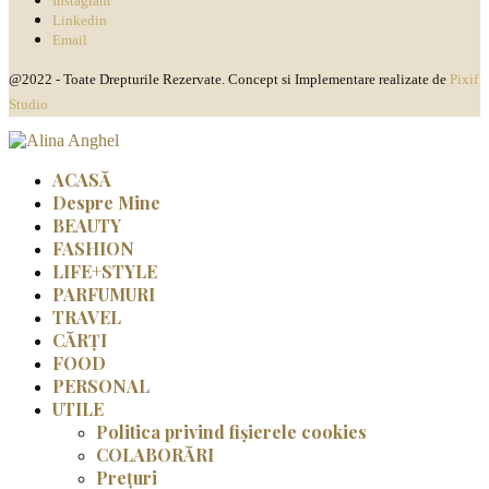
Instagram
Linkedin
Email
@2022 - Toate Drepturile Rezervate. Concept si Implementare realizate de
Pixif
Studio
ACASĂ
Despre Mine
BEAUTY
FASHION
LIFE+STYLE
PARFUMURI
TRAVEL
CĂRȚI
FOOD
PERSONAL
UTILE
Politica privind fișierele cookies
COLABORĂRI
Prețuri