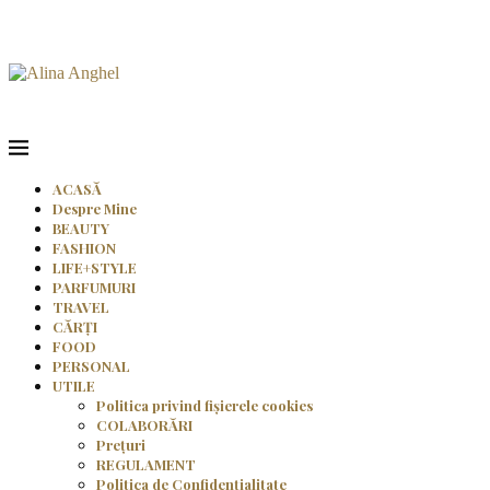
ACASĂ
Despre Mine
BEAUTY
FASHION
LIFE+STYLE
PARFUMURI
TRAVEL
CĂRȚI
FOOD
PERSONAL
UTILE
Politica privind fișierele cookies
COLABORĂRI
Prețuri
REGULAMENT
Politica de Confidențialitate