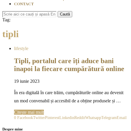
CONTACT
Caută
Tag:
tipli
lifestyle
Tipli, portalul care îți aduce bani
înapoi la fiecare cumpărătură online
19 iunie 2023
În era digitală în care trăim, cumpărăturile online au devenit
un mod convenabil și accesibil de a obține produsele și …
Citește mai mult
0
Facebook
Twitter
Pinterest
Linkedin
Reddit
Whatsapp
Telegram
Email
Despre mine