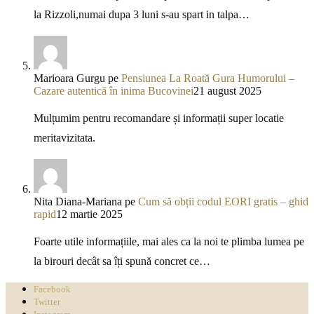
la Rizzoli,numai dupa 3 luni s-au spart in talpa…
Marioara Gurgu
pe
Pensiunea La Roată Gura Humorului –
Cazare autentică în inima Bucovinei
21 august 2025
Mulțumim pentru recomandare și informații super locatie
meritavizitata.
Nita Diana-Mariana
pe
Cum să obții codul EORI gratis – ghid
rapid
12 martie 2025
Foarte utile informațiile, mai ales ca la noi te plimba lumea pe
la birouri decât sa îți spună concret ce…
Facebook
Twitter