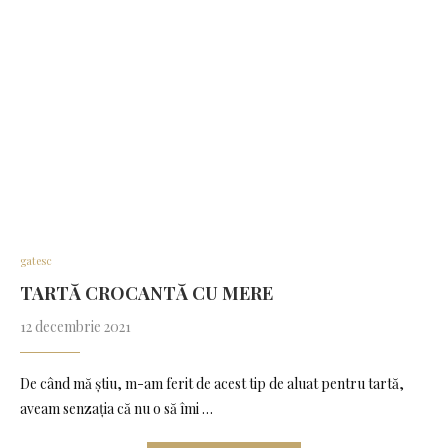
gatesc
TARTĂ CROCANTĂ CU MERE
12 decembrie 2021
De când mă știu, m-am ferit de acest tip de aluat pentru tartă,
aveam senzația că nu o să îmi …