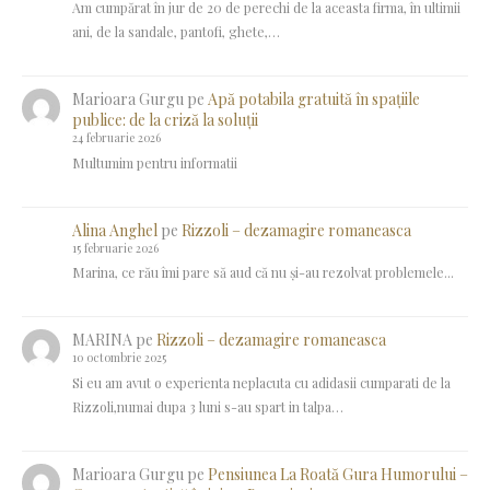
Am cumpărat în jur de 20 de perechi de la aceasta firma, în ultimii
ani, de la sandale, pantofi, ghete,…
Marioara Gurgu
pe
Apă potabila gratuită în spațiile
publice: de la criză la soluții
24 februarie 2026
Multumim pentru informatii
Alina Anghel
pe
Rizzoli – dezamagire romaneasca
15 februarie 2026
Marina, ce rău îmi pare să aud că nu și-au rezolvat problemele...
MARINA
pe
Rizzoli – dezamagire romaneasca
10 octombrie 2025
Si eu am avut o experienta neplacuta cu adidasii cumparati de la
Rizzoli,numai dupa 3 luni s-au spart in talpa…
Marioara Gurgu
pe
Pensiunea La Roată Gura Humorului –