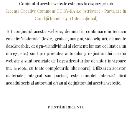
Conținutul acestui website este pus la dispoziţie sub
Licență Creative Commons CC BY-SA 4.0 (Atribuire - Partajare în
Condiții Identice 4.0 Internațional)
Tot conținutul acestui website, denumit in continuare în termen
colectiv "materiale" (texte, grafice, imagini, videoclipuri, elemente
descărcabile, design-ul individual al elementelor sau cel luat ca un
întreg, etc.) sunt proprietatea autorului și deținătorului acestui
website și sunt protejate de Legea drepturilor de autor în vigoare
(nr. 8/1996, cu toate completările ulterioare). Utilizarea acestor
materiale, integral sau parțial, este complet interzisă fără
acordul scris al autorului și/sau al deținătorului acestui website.
POSTĂRI RECENTE