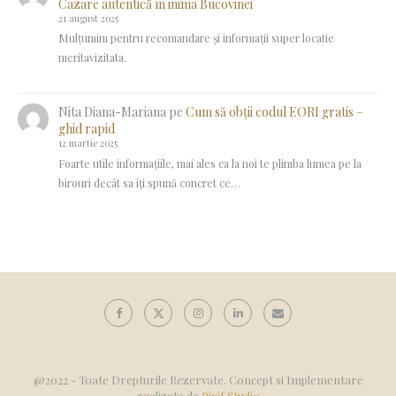
Cazare autentică în inima Bucovinei
21 august 2025
Mulțumim pentru recomandare și informații super locatie
meritavizitata.
Nita Diana-Mariana
pe
Cum să obții codul EORI gratis –
ghid rapid
12 martie 2025
Foarte utile informațiile, mai ales ca la noi te plimba lumea pe la
birouri decât sa îți spună concret ce…
@2022 - Toate Drepturile Rezervate. Concept si Implementare
realizate de
Pixif Studio