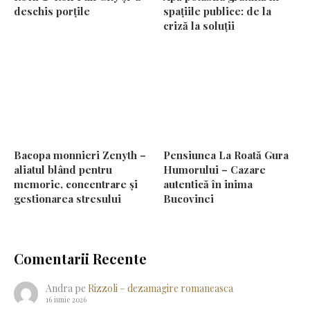
deschis porțile
spațiile publice: de la
criză la soluții
Bacopa monnieri Zenyth –
Pensiunea La Roată Gura
aliatul blând pentru
Humorului – Cazare
memorie, concentrare și
autentică în inima
gestionarea stresului
Bucovinei
Comentarii Recente
Andra
pe
Rizzoli – dezamagire romaneasca
16 iunie 2026