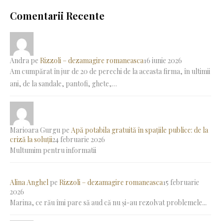
Comentarii Recente
Andra
pe
Rizzoli – dezamagire romaneasca
16 iunie 2026
Am cumpărat în jur de 20 de perechi de la aceasta firma, în ultimii
ani, de la sandale, pantofi, ghete,…
Marioara Gurgu
pe
Apă potabila gratuită în spațiile publice: de la
criză la soluții
24 februarie 2026
Multumim pentru informatii
Alina Anghel
pe
Rizzoli – dezamagire romaneasca
15 februarie
2026
Marina, ce rău îmi pare să aud că nu și-au rezolvat problemele...