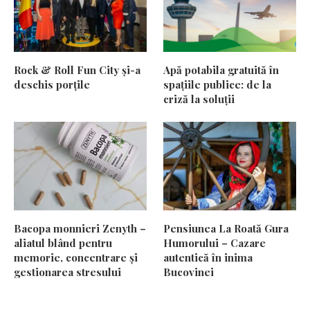
Rock & Roll Fun City și-a
Apă potabila gratuită în
deschis porțile
spațiile publice: de la
criză la soluții
Bacopa monnieri Zenyth –
Pensiunea La Roată Gura
aliatul blând pentru
Humorului – Cazare
memorie, concentrare și
autentică în inima
gestionarea stresului
Bucovinei