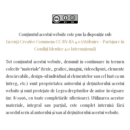
Conținutul acestui website este pus la dispoziţie sub
Licență Creative Commons CC BY-SA 4.0 (Atribuire - Partajare în
Condiții Identice 4.0 Internațional)
Tot conținutul acestui website, denumit in continuare în termen
colectiv "materiale" (texte, grafice, imagini, videoclipuri, elemente
descărcabile, design-ul individual al elementelor sau cel luat ca un
întreg, etc.) sunt proprietatea autorului și deținătorului acestui
website și sunt protejate de Legea drepturilor de autor în vigoare
(nr. 8/1996, cu toate completările ulterioare). Utilizarea acestor
materiale, integral sau parțial, este complet interzisă fără
acordul scris al autorului și/sau al deținătorului acestui website.