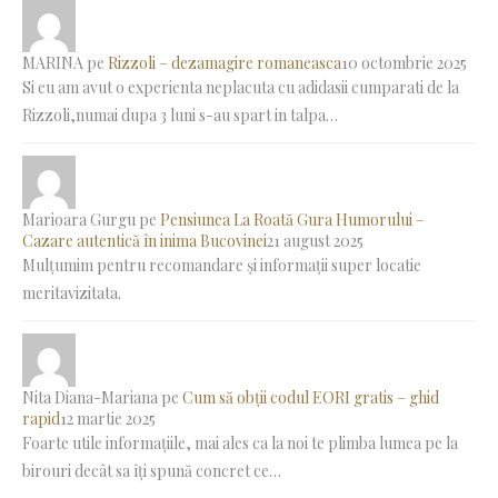
MARINA
pe
Rizzoli – dezamagire romaneasca
10 octombrie 2025
Si eu am avut o experienta neplacuta cu adidasii cumparati de la
Rizzoli,numai dupa 3 luni s-au spart in talpa…
Marioara Gurgu
pe
Pensiunea La Roată Gura Humorului –
Cazare autentică în inima Bucovinei
21 august 2025
Mulțumim pentru recomandare și informații super locatie
meritavizitata.
Nita Diana-Mariana
pe
Cum să obții codul EORI gratis – ghid
rapid
12 martie 2025
Foarte utile informațiile, mai ales ca la noi te plimba lumea pe la
birouri decât sa îți spună concret ce…