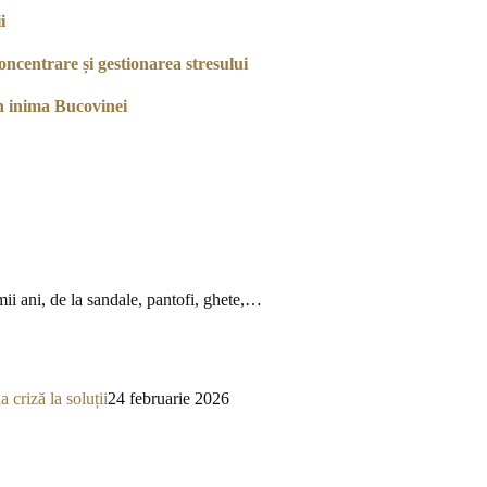
i
ncentrare și gestionarea stresului
n inima Bucovinei
mii ani, de la sandale, pantofi, ghete,…
a criză la soluții
24 februarie 2026