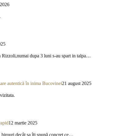
 2026
.
025
a Rizzoli,numai dupa 3 luni s-au spart in talpa…
re autentică în inima Bucovinei
21 august 2025
izitata.
rapid
12 martie 2025
a birouri decât sa îți spună concret ce…