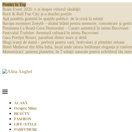
Postări în Top
Brain Event 2026: o zi despre viitorul sănătății
Rock & Roll Fun City și-a deschis porțile
Apă potabila gratuită în spațiile publice: de la criză la soluții
Bacopa monnieri Zenyth – aliatul blând pentru memorie, concentrare și gestio
Pensiunea La Roată Gura Humorului – Cazare autentică în inima Bucovinei
Festivalul Trufelor: Aventură culinară în inima Bucovinei
Gura Portiței Resort, paradisul dintre mare și deltă
Blugi scurți de damă – perfecți pentru vară, festivaluri și plimbări urbane
Hotel Medieval din Alba Iulia, locul unde istoria întâlnește eleganța și confort
Monoextract: puterea plantelor, în 7 soluții naturale pentru echilibrul tău inter
ACASĂ
Despre Mine
BEAUTY
FASHION
LIFE+STYLE
PARFUMURI