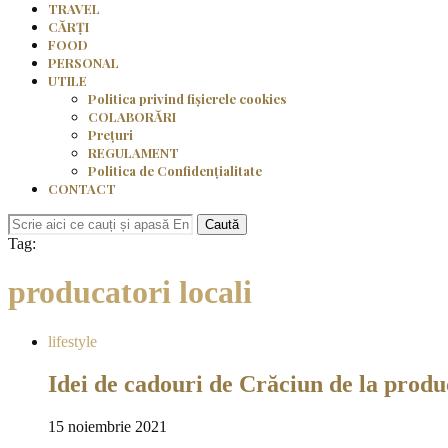
TRAVEL
CĂRȚI
FOOD
PERSONAL
UTILE
Politica privind fișierele cookies
COLABORĂRI
Prețuri
REGULAMENT
Politica de Confidențialitate
CONTACT
Caută
Tag:
producatori locali
lifestyle
Idei de cadouri de Crăciun de la prod
15 noiembrie 2021