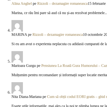
Alina Anghel
pe
Rizzoli – dezamagire romaneasca
15 februarie
Marina, ce rău îmi pare să aud că nu și-au rezolvat problemele..
MARINA
pe
Rizzoli – dezamagire romaneasca
10 octombrie 2
Si eu am avut o experienta neplacuta cu adidasii cumparati de l
Marioara Gurgu
pe
Pensiunea La Roată Gura Humorului – Caza
Mulțumim pentru recomandare și informații super locatie meritav
Nita Diana-Mariana
pe
Cum să obții codul EORI gratis – ghid 
Foarte utile informațiile, mai ales ca la noi te plimba lumea pe l