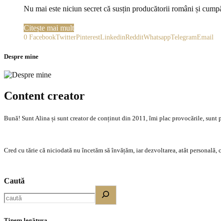
Nu mai este niciun secret că susțin producătorii români și cumpăr
Citește mai mult
0
Facebook
Twitter
Pinterest
Linkedin
Reddit
Whatsapp
Telegram
Email
Despre mine
Content creator
Bună! Sunt Alina și sunt creator de conținut din 2011, îmi plac provocările, sunt p
Cred cu tărie că niciodată nu încetăm să învățăm, iar dezvoltarea, atât personală, c
Caută
Ținem legătura