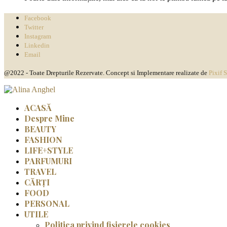
Facebook
Twitter
Instagram
Linkedin
Email
@2022 - Toate Drepturile Rezervate. Concept si Implementare realizate de
Pixif 
ACASĂ
Despre Mine
BEAUTY
FASHION
LIFE+STYLE
PARFUMURI
TRAVEL
CĂRȚI
FOOD
PERSONAL
UTILE
Politica privind fișierele cookies