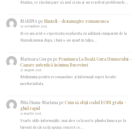
Marina, ce rău îmi pare să aud că nu și-au rezolvat problemele...
MARINA
pe
Rizzoli – dezamagire romaneasca
10 octombrie 2025
Si eu am avut o experienta neplacuta cu adidasii cumparati de la
Rizzoli,numai dupa 3 luni s-au spart in talpa…
Marioara Gurgu
pe
Pensiunea La Roată Gura Humorului –
Cazare autentică în inima Bucovinei
21 august 2025
Mulțumim pentru recomandare și informații super locatie
meritavizitata.
Nita Diana-Mariana
pe
Cum să obții codul EORI gratis –
ghid rapid
12 martie 2025
Foarte utile informațiile, mai ales ca la noi te plimba lumea pe la
birouri decât sa îți spună concret ce…