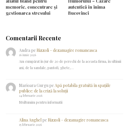
aliatul blând pentru
Humorului – Cazare
memorie, concentrare și
autentică în inima
gestionarea stresului
Bucovinei
Comentarii Recente
Andra
pe
Rizzoli – dezamagire romaneasca
16 iunie 2026
Am cumpărat în jur de 20 de perechi de la aceasta firma, în ultimii
ani, de la sandale, pantofi, ghete,…
Marioara Gurgu
pe
Apă potabila gratuită în spațiile
publice: de la criză la soluții
24 februarie 2026
Multumim pentru informatii
Alina Anghel
pe
Rizzoli – dezamagire romaneasca
15 februarie 2026