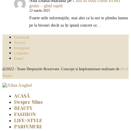
Nita Diana-Mariana
pe
Cum să obții codul EORI
gratis – ghid rapid
12 martie 2025
Foarte utile informațiile, mai ales ca la noi te plimba lumea
pe la birouri decât sa îți spună concret ce…
Facebook
Twitter
Instagram
Linkedin
Email
@2022 - Toate Drepturile Rezervate. Concept si Implementare realizate de
Pixif
Studio
ACASĂ
Despre Mine
BEAUTY
FASHION
LIFE+STYLE
PARFUMURI