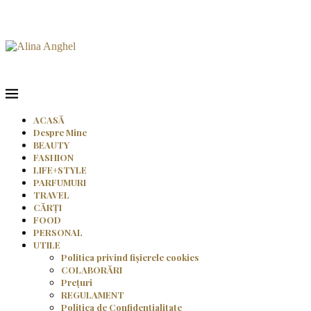
ACASĂ
Despre Mine
BEAUTY
FASHION
LIFE+STYLE
PARFUMURI
TRAVEL
CĂRȚI
FOOD
PERSONAL
UTILE
Politica privind fișierele cookies
COLABORĂRI
Prețuri
REGULAMENT
Politica de Confidențialitate