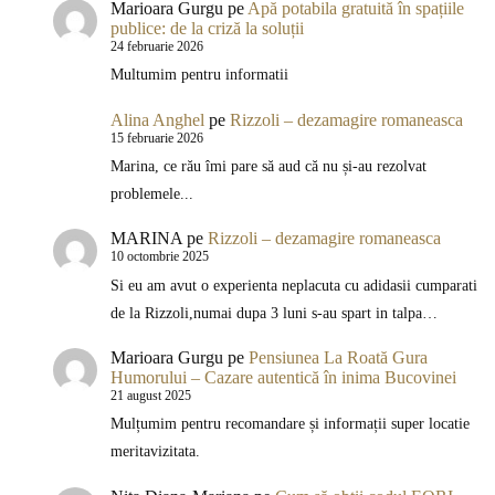
Marioara Gurgu
pe
Apă potabila gratuită în spațiile
publice: de la criză la soluții
24 februarie 2026
Multumim pentru informatii
Alina Anghel
pe
Rizzoli – dezamagire romaneasca
15 februarie 2026
Marina, ce rău îmi pare să aud că nu și-au rezolvat
problemele...
MARINA
pe
Rizzoli – dezamagire romaneasca
10 octombrie 2025
Si eu am avut o experienta neplacuta cu adidasii cumparati
de la Rizzoli,numai dupa 3 luni s-au spart in talpa…
Marioara Gurgu
pe
Pensiunea La Roată Gura
Humorului – Cazare autentică în inima Bucovinei
21 august 2025
Mulțumim pentru recomandare și informații super locatie
meritavizitata.