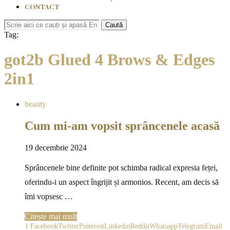
CONTACT
Caută
Tag:
got2b Glued 4 Brows & Edges
2in1
beauty
Cum mi-am vopsit sprâncenele acasă
19 decembrie 2024
Sprâncenele bine definite pot schimba radical expresia feței,
oferindu-i un aspect îngrijit și armonios. Recent, am decis să
îmi vopsesc …
Citește mai mult
1
Facebook
Twitter
Pinterest
Linkedin
Reddit
Whatsapp
Telegram
Email