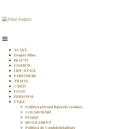
ACASĂ
Despre Mine
BEAUTY
FASHION
LIFE+STYLE
PARFUMURI
TRAVEL
CĂRȚI
FOOD
PERSONAL
UTILE
Politica privind fișierele cookies
COLABORĂRI
Prețuri
REGULAMENT
Politica de Confidențialitate