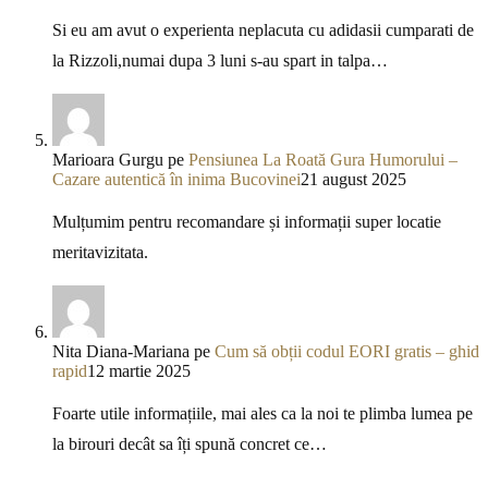
Si eu am avut o experienta neplacuta cu adidasii cumparati de
la Rizzoli,numai dupa 3 luni s-au spart in talpa…
Marioara Gurgu
pe
Pensiunea La Roată Gura Humorului –
Cazare autentică în inima Bucovinei
21 august 2025
Mulțumim pentru recomandare și informații super locatie
meritavizitata.
Nita Diana-Mariana
pe
Cum să obții codul EORI gratis – ghid
rapid
12 martie 2025
Foarte utile informațiile, mai ales ca la noi te plimba lumea pe
la birouri decât sa îți spună concret ce…