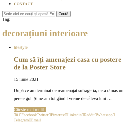
CONTACT
Caută
Tag:
decorațiuni interioare
lifestyle
Cum să îți amenajezi casa cu postere
de la Poster Store
15 iunie 2021
După ce am terminat de reamenajat sufrageria, ne-a rămas un
perete gol. Și ne-am tot gândit vreme de câteva luni …
Citește mai mult
0
Facebook
Twitter
Pinterest
Linkedin
Reddit
Whatsapp
Telegram
Email