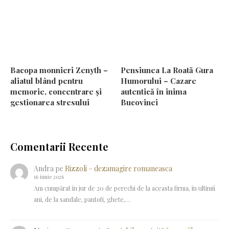
Bacopa monnieri Zenyth –
Pensiunea La Roată Gura
aliatul blând pentru
Humorului – Cazare
memorie, concentrare și
autentică în inima
gestionarea stresului
Bucovinei
Comentarii Recente
Andra
pe
Rizzoli – dezamagire romaneasca
16 iunie 2026
Am cumpărat în jur de 20 de perechi de la aceasta firma, în ultimii
ani, de la sandale, pantofi, ghete,…