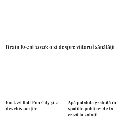
Brain Event 2026: o zi despre viitorul sănătății
Rock & Roll Fun City și-a
Apă potabila gratuită în
deschis porțile
spațiile publice: de la
criză la soluții