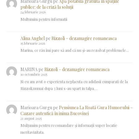
Marioara Gurgu
pe
Apă potabila gratuită în spațiile
publice: de la criză la soluții
24 februarie 2026
Multumim pentru informatii
Alina Anghel
pe
Rizzoli – dezamagire romaneasca
15 februarie 2026
Marina, ce rău îmi pare să aud că nu și-au rezolvat problemele...
MARINA
pe
Rizzoli – dezamagire romaneasca
10 octombrie 2025
Si eu am avut o experienta neplacuta cu adidasii cumparati de la
Rizzoli,numai dupa 3 luni s-au spart in talpa…
Marioara Gurgu
pe
Pensiunea La Roată Gura Humorului –
Cazare autentică în inima Bucovinei
21 august 2025
Mulțumim pentru recomandare și informații super locatie
meritavizitata.