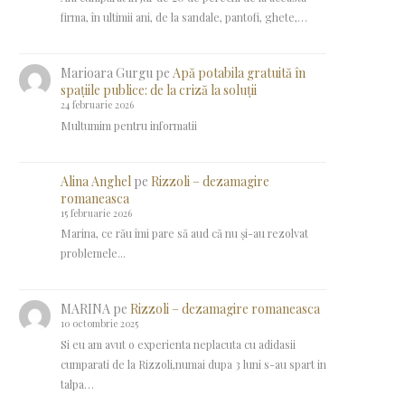
firma, în ultimii ani, de la sandale, pantofi, ghete,…
Marioara Gurgu
pe
Apă potabila gratuită în
spațiile publice: de la criză la soluții
24 februarie 2026
Multumim pentru informatii
Alina Anghel
pe
Rizzoli – dezamagire
romaneasca
15 februarie 2026
Marina, ce rău îmi pare să aud că nu și-au rezolvat
problemele...
MARINA
pe
Rizzoli – dezamagire romaneasca
10 octombrie 2025
Si eu am avut o experienta neplacuta cu adidasii
cumparati de la Rizzoli,numai dupa 3 luni s-au spart in
talpa…