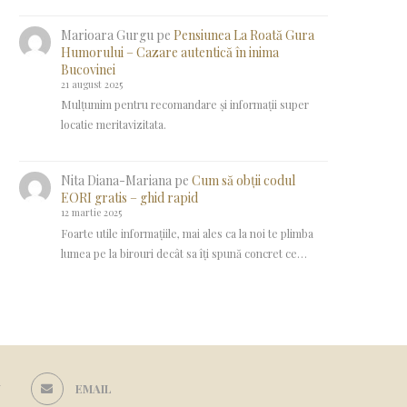
Marioara Gurgu
pe
Pensiunea La Roată Gura
Humorului – Cazare autentică în inima
Bucovinei
21 august 2025
Mulțumim pentru recomandare și informații super
locatie meritavizitata.
Nita Diana-Mariana
pe
Cum să obții codul
EORI gratis – ghid rapid
12 martie 2025
Foarte utile informațiile, mai ales ca la noi te plimba
lumea pe la birouri decât sa îți spună concret ce…
N
EMAIL