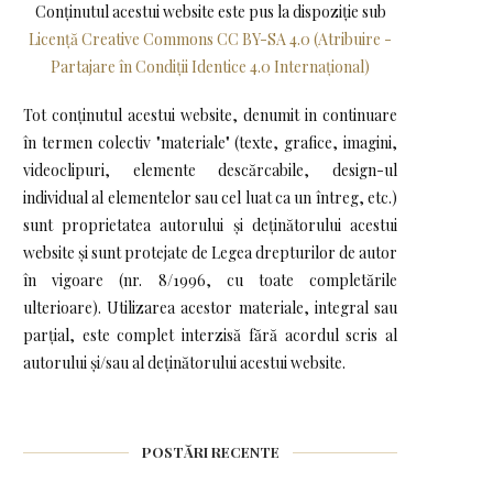
Conținutul acestui website este pus la dispoziţie sub
Licență Creative Commons CC BY-SA 4.0 (Atribuire -
Partajare în Condiții Identice 4.0 Internațional)
Tot conținutul acestui website, denumit in continuare
în termen colectiv "materiale" (texte, grafice, imagini,
videoclipuri, elemente descărcabile, design-ul
individual al elementelor sau cel luat ca un întreg, etc.)
sunt proprietatea autorului și deținătorului acestui
website și sunt protejate de Legea drepturilor de autor
în vigoare (nr. 8/1996, cu toate completările
ulterioare). Utilizarea acestor materiale, integral sau
parțial, este complet interzisă fără acordul scris al
autorului și/sau al deținătorului acestui website.
POSTĂRI RECENTE