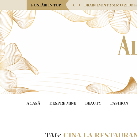
POSTĂRI ÎN TOP
BRAIN EVENT 2026: O ZI DES
ACASĂ
DESPRE MINE
BEAUTY
FASHION
TAG:
CINA LA RESTAURAN