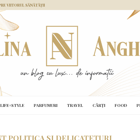
PRE VIITORUL SĂNĂTĂȚII
LIFE+STYLE
PARFUMURI
TRAVEL
CĂRȚI
FOOD
P
T POLITICA SI DELICATETURI