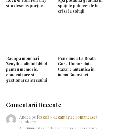
Rock & Roll Fun City
Apă potabila gratuită în
și-a deschis porțile
spațiile publice: de la
criză la soluții
Bacopa monnieri
Pensiunea La Roată
Zenyth – aliatul blând
Gura Humorului –
pentru memorie,
Cazare autentică în
concentrare și
inima Bucovinei
gestionarea stresului
Comentarii Recente
Andra
pe
Rizzoli – dezamagire romaneasca
16 iunie 2026
Am cumpărat în jur de 20 de perechi de la aceasta