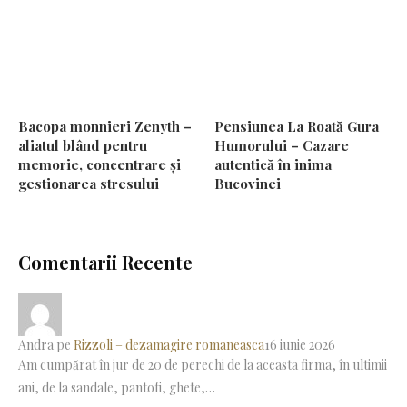
Bacopa monnieri Zenyth –
Pensiunea La Roată Gura
aliatul blând pentru
Humorului – Cazare
memorie, concentrare și
autentică în inima
gestionarea stresului
Bucovinei
Comentarii Recente
Andra
pe
Rizzoli – dezamagire romaneasca
16 iunie 2026
Am cumpărat în jur de 20 de perechi de la aceasta firma, în ultimii
ani, de la sandale, pantofi, ghete,…