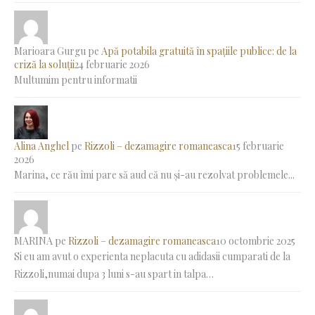
Marioara Gurgu
pe
Apă potabila gratuită în spațiile publice: de la
criză la soluții
24 februarie 2026
Multumim pentru informatii
Alina Anghel
pe
Rizzoli – dezamagire romaneasca
15 februarie
2026
Marina, ce rău îmi pare să aud că nu și-au rezolvat problemele...
MARINA
pe
Rizzoli – dezamagire romaneasca
10 octombrie 2025
Si eu am avut o experienta neplacuta cu adidasii cumparati de la
Rizzoli,numai dupa 3 luni s-au spart in talpa…