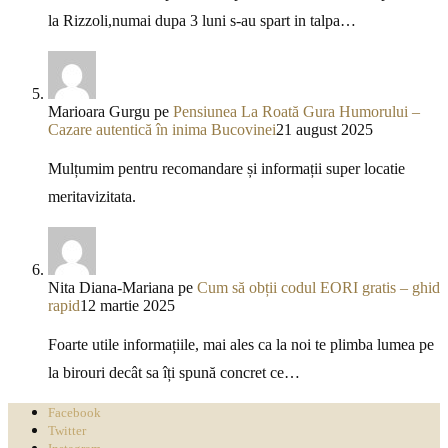
la Rizzoli,numai dupa 3 luni s-au spart in talpa…
Marioara Gurgu
pe
Pensiunea La Roată Gura Humorului –
Cazare autentică în inima Bucovinei
21 august 2025
Mulțumim pentru recomandare și informații super locatie
meritavizitata.
Nita Diana-Mariana
pe
Cum să obții codul EORI gratis – ghid
rapid
12 martie 2025
Foarte utile informațiile, mai ales ca la noi te plimba lumea pe
la birouri decât sa îți spună concret ce…
Facebook
Twitter