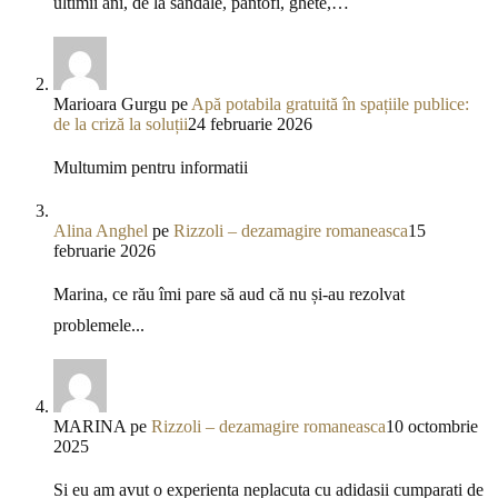
ultimii ani, de la sandale, pantofi, ghete,…
Marioara Gurgu
pe
Apă potabila gratuită în spațiile publice:
de la criză la soluții
24 februarie 2026
Multumim pentru informatii
Alina Anghel
pe
Rizzoli – dezamagire romaneasca
15
februarie 2026
Marina, ce rău îmi pare să aud că nu și-au rezolvat
problemele...
MARINA
pe
Rizzoli – dezamagire romaneasca
10 octombrie
2025
Si eu am avut o experienta neplacuta cu adidasii cumparati de