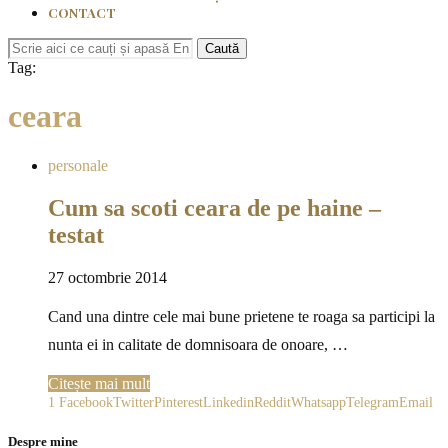
CONTACT
Caută
Tag:
ceara
personale
Cum sa scoti ceara de pe haine –
testat
27 octombrie 2014
Cand una dintre cele mai bune prietene te roaga sa participi la
nunta ei in calitate de domnisoara de onoare, …
Citește mai mult
1
Facebook
Twitter
Pinterest
Linkedin
Reddit
Whatsapp
Telegram
Email
Despre mine