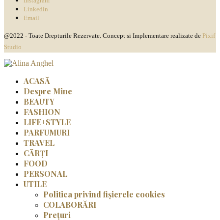
Instagram
Linkedin
Email
@2022 - Toate Drepturile Rezervate. Concept si Implementare realizate de
Pixif
Studio
ACASĂ
Despre Mine
BEAUTY
FASHION
LIFE+STYLE
PARFUMURI
TRAVEL
CĂRȚI
FOOD
PERSONAL
UTILE
Politica privind fișierele cookies
COLABORĂRI
Prețuri