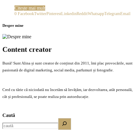
Citește mai mult
0
Facebook
Twitter
Pinterest
Linkedin
Reddit
Whatsapp
Telegram
Email
Despre mine
Content creator
Bună! Sunt Alina și sunt creator de conținut din 2011, îmi plac provocările, sunt
pasionată de digital marketing, social media, parfumuri și fotografie.
Cred cu tărie că niciodată nu încetăm să învățăm, iar dezvoltarea, atât personală,
cât și profesională, se poate realiza prin autoeducație.
Caută