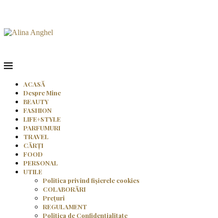
ACASĂ
Despre Mine
BEAUTY
FASHION
LIFE+STYLE
PARFUMURI
TRAVEL
CĂRȚI
FOOD
PERSONAL
UTILE
Politica privind fișierele cookies
COLABORĂRI
Prețuri
REGULAMENT
Politica de Confidențialitate