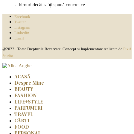
la birouri decât sa îți spună concret ce…
Facebook
Twitter
Instagram
Linkedin
Email
@2022 - Toate Drepturile Rezervate. Concept si Implementare realizate de
Pixif
Studio
ACASĂ
Despre Mine
BEAUTY
FASHION
LIFE+STYLE
PARFUMURI
TRAVEL
CĂRȚI
FOOD
PERSONAL