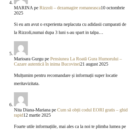
MARINA
pe
Rizzoli – dezamagire romaneasca
10 octombrie
2025
Si eu am avut o experienta neplacuta cu adidasii cumparati de
la Rizzoli,numai dupa 3 luni s-au spart in talpa…
Marioara Gurgu
pe
Pensiunea La Roată Gura Humorului –
Cazare autentică în inima Bucovinei
21 august 2025
Mulțumim pentru recomandare și informații super locatie
meritavizitata.
Nita Diana-Mariana
pe
Cum să obții codul EORI gratis – ghid
rapid
12 martie 2025
Foarte utile informațiile, mai ales ca la noi te plimba lumea pe