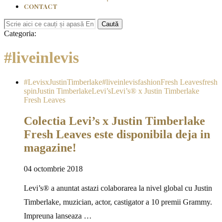
CONTACT
Caută
Categoria:
#liveinlevis
#LevisxJustinTimberlake
#liveinlevis
fashion
Fresh Leaves
fresh
spin
Justin Timberlake
Levi’s
Levi’s® x Justin Timberlake
Fresh Leaves
Colectia Levi’s x Justin Timberlake
Fresh Leaves este disponibila deja in
magazine!
04 octombrie 2018
Levi’s® a anuntat astazi colaborarea la nivel global cu Justin
Timberlake, muzician, actor, castigator a 10 premii Grammy.
Impreuna lanseaza …