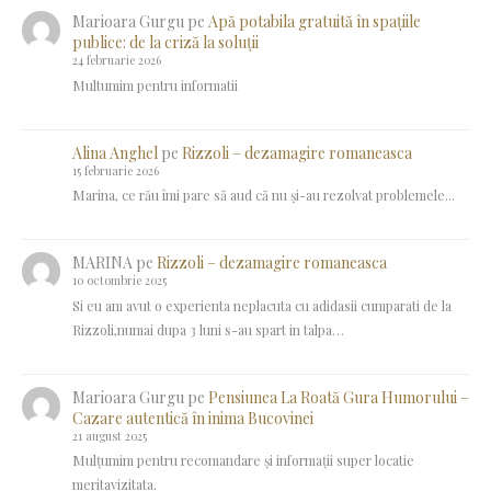
Marioara Gurgu
pe
Apă potabila gratuită în spațiile
publice: de la criză la soluții
24 februarie 2026
Multumim pentru informatii
Alina Anghel
pe
Rizzoli – dezamagire romaneasca
15 februarie 2026
Marina, ce rău îmi pare să aud că nu și-au rezolvat problemele...
MARINA
pe
Rizzoli – dezamagire romaneasca
10 octombrie 2025
Si eu am avut o experienta neplacuta cu adidasii cumparati de la
Rizzoli,numai dupa 3 luni s-au spart in talpa…
Marioara Gurgu
pe
Pensiunea La Roată Gura Humorului –
Cazare autentică în inima Bucovinei
21 august 2025
Mulțumim pentru recomandare și informații super locatie
meritavizitata.