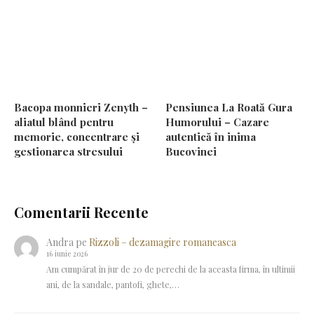
Bacopa monnieri Zenyth –
Pensiunea La Roată Gura
aliatul blând pentru
Humorului – Cazare
memorie, concentrare și
autentică în inima
gestionarea stresului
Bucovinei
Comentarii Recente
Andra
pe
Rizzoli – dezamagire romaneasca
16 iunie 2026
Am cumpărat în jur de 20 de perechi de la aceasta firma, în ultimii
ani, de la sandale, pantofi, ghete,…