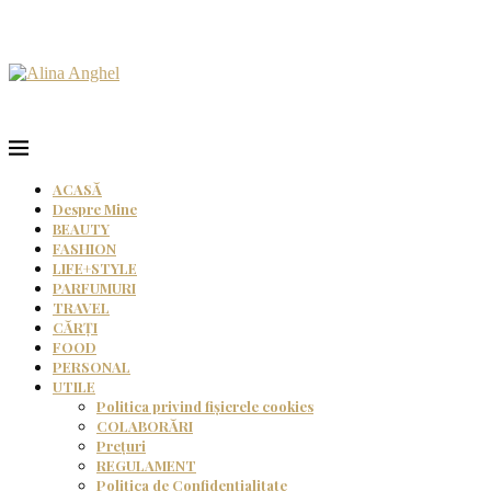
ACASĂ
Despre Mine
BEAUTY
FASHION
LIFE+STYLE
PARFUMURI
TRAVEL
CĂRȚI
FOOD
PERSONAL
UTILE
Politica privind fișierele cookies
COLABORĂRI
Prețuri
REGULAMENT
Politica de Confidențialitate