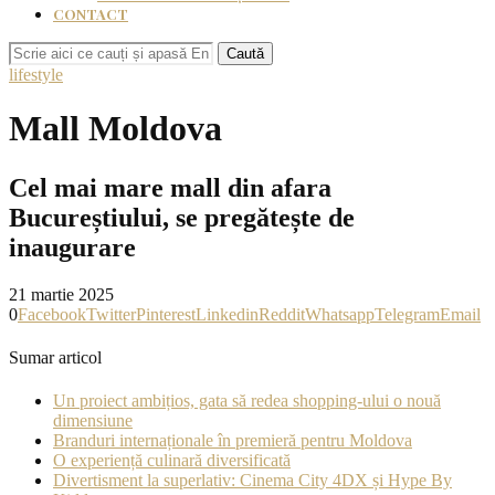
CONTACT
Caută
lifestyle
Mall Moldova
Cel mai mare mall din afara
Bucureștiului, se pregătește de
inaugurare
21 martie 2025
0
Facebook
Twitter
Pinterest
Linkedin
Reddit
Whatsapp
Telegram
Email
Sumar articol
Un proiect ambițios, gata să redea shopping-ului o nouă
dimensiune
Branduri internaționale în premieră pentru Moldova
O experiență culinară diversificată
Divertisment la superlativ: Cinema City 4DX și Hype By