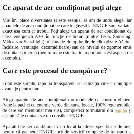
Ce aparat de aer condiționat poți alege
Mie îmi place diversitatea și este esențial să am de unde alege. Iar
aparatele de aer condiționat pe care le găsești la ENGIE sunt variate,
exact așa cum ar trebui. Poți alege un aparat de aer condiționat de
clasă energetică A++ în funcție de brand (dintre Tesla, Samsung,
Midea sau Star-Light), în funcție de opțiunile de climatizare (răcire,
încălzire, ventilație, dezumidificare) sau de nivelul de zgomot emis
de unitatea internă (pentru mine este foarte important acest aspect, de
exemplu).
Care este procesul de cumpărare?
Totul este simplu, rapid și transparent, iar achiziția vine cu multiple
avantaje pentru tine.
Alegi aparatul de aer condiționat din modelele cu consum eficient
(vine la pachet cu energie verde din surse locale, 100% regenerabile,
de care am menționat mai sus), completezi formularul din
pagină
și
aștepți să te contacteze un consilier ENGIE.
Aparatul de aer condiționat va fi livrat la adresa specificată de tine,
pentru că pachetul ENGIE include servicii complete de transport și