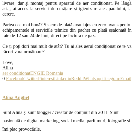
livrare, dar și montaj pentru aparatul de aer condiționat. Pe lângă
asta, ai acces la servicii de curățare și igienizare ale aparatului, la
cerere.
Partea cea mai bună? Sistem de plată avantajos cu zero avans pentru
echipamentele și serviciile tehnice din pachet cu plată eșalonată în
rate de 12 sau 24 de luni, direct pe factura de gaz.
Ce-ți poți dori mai mult de atât? Tu ai ales aerul condiționat ce te va
răcori vara următoare?
Love,
Alina
aer conditionat
ENGIE Romania
0
Facebook
Twitter
Pinterest
Linkedin
Reddit
Whatsapp
Telegram
Email
Alina Anghel
Sunt Alina și sunt blogger / creator de conținut din 2011. Sunt
pasionată de digital marketing, social media, parfumuri, fotografie și
îmi plac provocările.