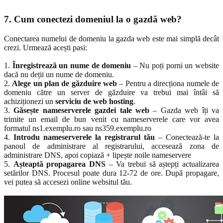
7. Cum conectezi domeniul la o gazdă web?
Conectarea numelui de domeniu la gazda web este mai simplă decât
crezi. Urmează acești pasi:
1.
Înregistrează un nume de domeniu
– Nu poți porni un website
dacă nu deții un nume de domeniu.
2.
Alege un plan de găzduire web
– Pentru a direcționa numele de
domeniu către un server de găzduire va trebui mai întâi să
achiziționezi un
serviciu de web hosting
.
3.
Găsește nameserverele gazdei tale web
– Gazda web îți va
trimite un email de bun venit cu nameserverele care vor avea
formatul ns1.exemplu.ro sau ns359.exemplu.ro
4.
Introdu nameserverele la registrarul tău
– Conectează-te la
panoul de administrare al registrarului, accesează zona de
administrare DNS, apoi copiază + lipește noile nameservere
5.
Așteaptă propagarea DNS
– Va trebui să aștepți actualizarea
setărilor DNS. Procesul poate dura 12-72 de ore. După propagare,
vei putea să accesezi online websitul tău.