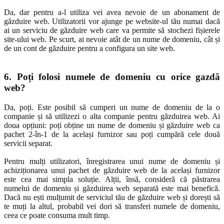
Da, dar pentru a-l utiliza vei avea nevoie de un abonament de
găzduire web. Utilizatorii vor ajunge pe website-ul tău numai dacă
ai un serviciu de găzduire web care va permite să stochezi fișierele
site-ului web. Pe scurt, ai nevoie atât de un nume de domeniu, cât și
de un cont de găzduire pentru a configura un site web.
6. Poți folosi numele de domeniu cu orice gazdă
web?
Da, poți. Este posibil să cumperi un nume de domeniu de la o
companie și să utilizezi o alta companie pentru găzduirea web. Ai
doua opțiuni: poți obține un nume de domeniu și găzduire web ca
pachet 2-în-1 de la același furnizor sau poți cumpără cele două
servicii separat.
Pentru mulți utilizatori, înregistrarea unui nume de domeniu și
achiziționarea unui pachet de găzduire web de la același furnizor
este cea mai simpla soluție. Alții, însă, consideră că păstrarea
numelui de domeniu și găzduirea web separată este mai benefică.
Dacă nu ești mulțumit de serviciul tău de găzduire web și dorești să
te muți la altul, probabil vei dori să transferi numele de domeniu,
ceea ce poate consuma mult timp.