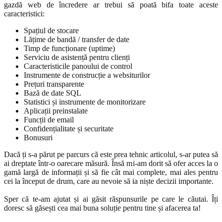
gazdă web de încredere ar trebui să poată bifa toate aceste
caracteristici:
Spațiul de stocare
Lățime de bandă / transfer de date
Timp de funcționare (uptime)
Serviciu de asistență pentru clienți
Caracteristicile panoului de control
Instrumente de construcție a websiturilor
Prețuri transparente
Bază de date SQL
Statistici și instrumente de monitorizare
Aplicații preinstalate
Funcții de email
Confidențialitate și securitate
Bonusuri
Dacă ți s-a părut pe parcurs că este prea tehnic articolul, s-ar putea să
ai dreptate într-o oarecare măsură. Însă mi-am dorit să ofer acces la o
gamă largă de informații și să fie cât mai complete, mai ales pentru
cei la început de drum, care au nevoie să ia niște decizii importante.
Sper că te-am ajutat și ai găsit răspunsurile pe care le căutai. Îți
doresc să găsești cea mai buna soluție pentru tine și afacerea ta!