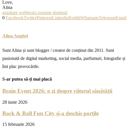
Love,
Alina
gazduire web
hostx.ro
nume domenii
0
Facebook
Twitter
Pinterest
Linkedin
Reddit
Whatsapp
Telegram
Email
Alina Anghel
Sunt Alina și sunt blogger / creator de conținut din 2011. Sunt
pasionată de digital marketing, social media, parfumuri, fotografie și
îmi plac provocările.
S-ar putea să-ți mai placă
Brain Event 2026: o zi despre viitorul sănătății
28 iunie 2026
Rock & Roll Fun City și-a deschis porțile
15 februarie 2026