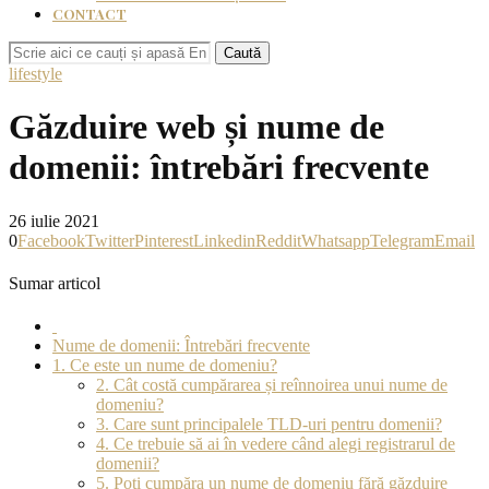
CONTACT
Caută
lifestyle
Găzduire web și nume de
domenii: întrebări frecvente
26 iulie 2021
0
Facebook
Twitter
Pinterest
Linkedin
Reddit
Whatsapp
Telegram
Email
Sumar articol
Nume de domenii: Întrebări frecvente
1. Ce este un nume de domeniu?
2. Cât costă cumpărarea și reînnoirea unui nume de
domeniu?
3. Care sunt principalele TLD-uri pentru domenii?
4. Ce trebuie să ai în vedere când alegi registrarul de
domenii?
5. Poți cumpăra un nume de domeniu fără găzduire