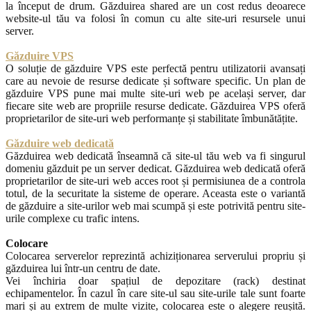
la început de drum. Găzduirea shared are un cost redus deoarece
website-ul tău va folosi în comun cu alte site-uri resursele unui
server.
Găzduire VPS
O soluție de găzduire VPS este perfectă pentru utilizatorii avansați
care au nevoie de resurse dedicate și software specific. Un plan de
găzduire VPS pune mai multe site-uri web pe același server, dar
fiecare site web are propriile resurse dedicate. Găzduirea VPS oferă
proprietarilor de site-uri web performanțe și stabilitate îmbunătățite.
Găzduire web dedicată
Găzduirea web dedicată înseamnă că site-ul tău web va fi singurul
domeniu găzduit pe un server dedicat. Găzduirea web dedicată oferă
proprietarilor de site-uri web acces root și permisiunea de a controla
totul, de la securitate la sisteme de operare. Aceasta este o variantă
de găzduire a site-urilor web mai scumpă și este potrivită pentru site-
urile complexe cu trafic intens.
Colocare
Colocarea serverelor reprezintă achiziționarea serverului propriu și
găzduirea lui într-un centru de date.
Vei închiria doar spațiul de depozitare (rack) destinat
echipamentelor. În cazul în care site-ul sau site-urile tale sunt foarte
mari și au extrem de multe vizite, colocarea este o alegere reușită.