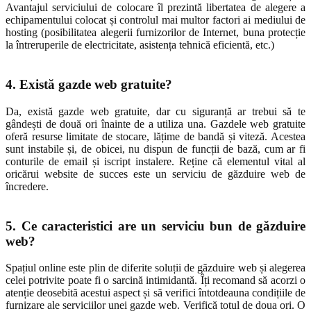
Avantajul serviciului de colocare îl prezintă libertatea de alegere a
echipamentului colocat și controlul mai multor factori ai mediului de
hosting (posibilitatea alegerii furnizorilor de Internet, buna protecție
la întreruperile de electricitate, asistența tehnică eficientă, etc.)
4. Există gazde web gratuite?
Da, există gazde web gratuite, dar cu siguranță ar trebui să te
gândești de două ori înainte de a utiliza una. Gazdele web gratuite
oferă resurse limitate de stocare, lățime de bandă și viteză. Acestea
sunt instabile și, de obicei, nu dispun de funcții de bază, cum ar fi
conturile de email și iscript instalere. Reține că elementul vital al
oricărui website de succes este un serviciu de găzduire web de
încredere.
5. Ce caracteristici are un serviciu bun de găzduire
web?
Spațiul online este plin de diferite soluții de găzduire web și alegerea
celei potrivite poate fi o sarcină intimidantă. Îți recomand să acorzi o
atenție deosebită acestui aspect și să verifici întotdeauna condițiile de
furnizare ale serviciilor unei gazde web. Verifică totul de doua ori. O