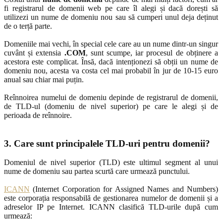
fi registrarul de domenii web pe care îl alegi și dacă dorești să
utilizezi un nume de domeniu nou sau să cumperi unul deja deținut
de o terță parte.
Domeniile mai vechi, în special cele care au un nume dintr-un singur
cuvânt și extensia
.COM
, sunt scumpe, iar procesul de obținere a
acestora este complicat. Însă, dacă intenționezi să obții un nume de
domeniu nou, acesta va costa cel mai probabil în jur de 10-15 euro
anual sau chiar mai puțin.
Reînnoirea numelui de domeniu depinde de registrarul de domenii,
de TLD-ul (domeniu de nivel superior) pe care le alegi și de
perioada de reînnoire.
3. Care sunt principalele TLD-uri pentru domenii?
Domeniul de nivel superior (TLD) este ultimul segment al unui
nume de domeniu sau partea scurtă care urmează punctului.
ICANN
(Internet Corporation for Assigned Names and Numbers)
este corporația responsabilă de gestionarea numelor de domenii și a
adreselor IP pe Internet. ICANN clasifică TLD-urile după cum
urmează: