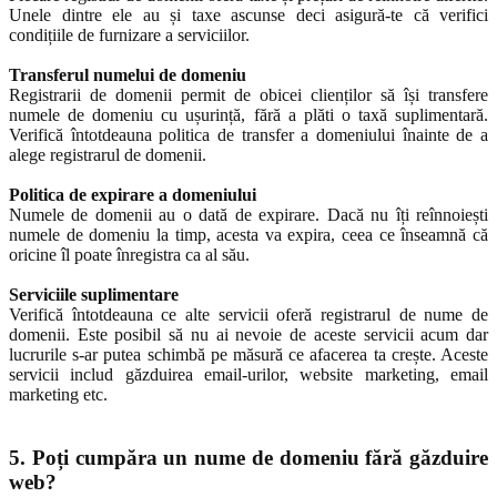
Unele dintre ele au și taxe ascunse deci asigură-te că verifici
condițiile de furnizare a serviciilor.
Transferul numelui de domeniu
Registrarii de domenii permit de obicei clienților să își transfere
numele de domeniu cu ușurință, fără a plăti o taxă suplimentară.
Verifică întotdeauna politica de transfer a domeniului înainte de a
alege registrarul de domenii.
Politica de expirare a domeniului
Numele de domenii au o dată de expirare. Dacă nu îți reînnoiești
numele de domeniu la timp, acesta va expira, ceea ce înseamnă că
oricine îl poate înregistra ca al său.
Serviciile suplimentare
Verifică întotdeauna ce alte servicii oferă registrarul de nume de
domenii. Este posibil să nu ai nevoie de aceste servicii acum dar
lucrurile s-ar putea schimbă pe măsură ce afacerea ta crește. Aceste
servicii includ găzduirea email-urilor, website marketing, email
marketing etc.
5. Poți cumpăra un nume de domeniu fără găzduire
web?