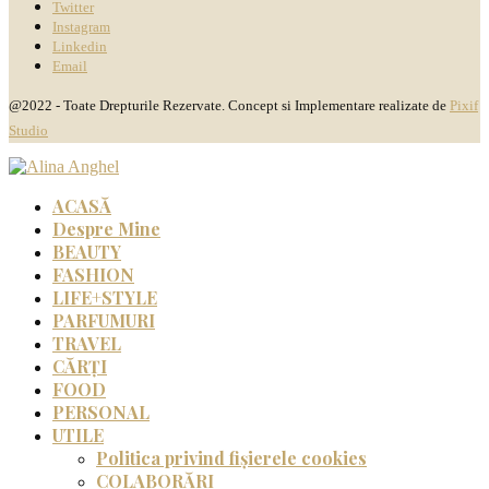
Twitter
Instagram
Linkedin
Email
@2022 - Toate Drepturile Rezervate. Concept si Implementare realizate de
Pixif
Studio
ACASĂ
Despre Mine
BEAUTY
FASHION
LIFE+STYLE
PARFUMURI
TRAVEL
CĂRȚI
FOOD
PERSONAL
UTILE
Politica privind fișierele cookies
COLABORĂRI