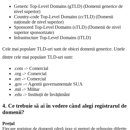
Generic Top-Level Domains (gTLD) (Domenii generice de
nivel superior)
Country-code Top-Level Domains (ccTLD) (Domenii
na
ț
ionale de nivel superior)
Sponsored Top-Level Domains (sTLD) (Domenii de nivel
superior sponsorizate)
Infrastructure Top-Level Domains (iTLD)
Cele mai populare TLD-uri sunt de obicei domenii generice. Unele
dintre cele mai populare TLD-uri sunt:
.com -> Comercial
.org -> Comercial
.net -> Comercial
.gov -> Agentii guvernamentale SUA
.mil -> Militar
.edu -> Instituții de învățământ
4. Ce trebuie să ai în vedere când alegi registrarul de
domenii?
Prețul
Fiecare registrar de domenii oferă taxe și prețuri de reînnoire diferite.