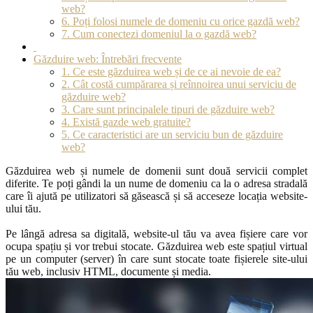
web?
6. Poți folosi numele de domeniu cu orice gazdă web?
7. Cum conectezi domeniul la o gazdă web?
Găzduire web: Întrebări frecvente
1. Ce este găzduirea web și de ce ai nevoie de ea?
2. Cât costă cumpărarea și reînnoirea unui serviciu de
găzduire web?
3. Care sunt principalele tipuri de găzduire web?
4. Există gazde web gratuite?
5. Ce caracteristici are un serviciu bun de găzduire
web?
Găzduirea web și numele de domenii sunt două servicii complet
diferite. Te poți gândi la un nume de domeniu ca la o adresa stradală
care îi ajută pe utilizatori să găsească și să acceseze locația website-
ului tău.
Pe lângă adresa sa digitală, website-ul tău va avea fișiere care vor
ocupa spațiu și vor trebui stocate. Găzduirea web este spațiul virtual
pe un computer (server) în care sunt stocate toate fișierele site-ului
tău web, inclusiv HTML, documente și media.