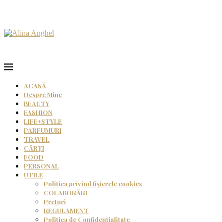
ACASĂ
Despre Mine
BEAUTY
FASHION
LIFE+STYLE
PARFUMURI
TRAVEL
CĂRȚI
FOOD
PERSONAL
UTILE
Politica privind fișierele cookies
COLABORĂRI
Prețuri
REGULAMENT
Politica de Confidențialitate