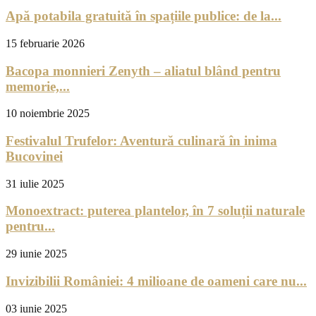
Apă potabila gratuită în spațiile publice: de la...
15 februarie 2026
Bacopa monnieri Zenyth – aliatul blând pentru
memorie,...
10 noiembrie 2025
Festivalul Trufelor: Aventură culinară în inima
Bucovinei
31 iulie 2025
Monoextract: puterea plantelor, în 7 soluții naturale
pentru...
29 iunie 2025
Invizibilii României: 4 milioane de oameni care nu...
03 iunie 2025