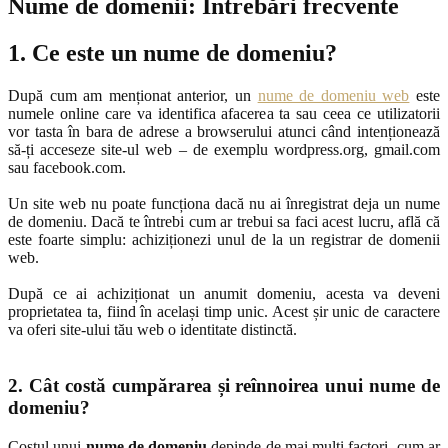
Nume de domenii: Întrebări frecvente
1. Ce este un nume de domeniu?
După cum am menționat anterior, un
nume de domeniu web
este
numele online care va identifica afacerea ta sau ceea ce utilizatorii
vor tasta în bara de adrese a browserului atunci când intenționează
să-ți acceseze site-ul web – de exemplu wordpress.org, gmail.com
sau facebook.com.
Un site web nu poate funcționa dacă nu ai înregistrat deja un nume
de domeniu. Dacă te întrebi cum ar trebui sa faci acest lucru, află că
este foarte simplu: achiziționezi unul de la un registrar de domenii
web.
După ce ai achiziționat un anumit domeniu, acesta va deveni
proprietatea ta, fiind în același timp unic. Acest șir unic de caractere
va oferi site-ului tău web o identitate distinctă.
2. Cât costă cumpărarea și reînnoirea unui nume de
domeniu?
Costul unui
nume de domeniu
depinde de mai mulți factori, cum ar