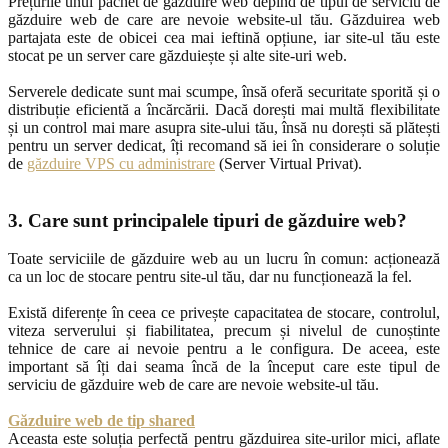
Prețurile unui pachet de găzduire web depind de tipul de serviciu de
găzduire web de care are nevoie website-ul tău. Găzduirea web
partajata este de obicei cea mai ieftină opțiune, iar site-ul tău este
stocat pe un server care găzduiește și alte site-uri web.
Serverele dedicate sunt mai scumpe, însă oferă securitate sporită și o
distribuție eficientă a încărcării. Dacă dorești mai multă flexibilitate
și un control mai mare asupra site-ului tău, însă nu dorești să plătești
pentru un server dedicat, îți recomand să iei în considerare o soluție
de
găzduire VPS cu administrare
(Server Virtual Privat).
3. Care sunt principalele tipuri de găzduire web?
Toate serviciile de găzduire web au un lucru în comun: acționează
ca un loc de stocare pentru site-ul tău, dar nu funcționează la fel.
Există diferențe în ceea ce privește capacitatea de stocare, controlul,
viteza serverului și fiabilitatea, precum și nivelul de cunoștinte
tehnice de care ai nevoie pentru a le configura. De aceea, este
important să îți dai seama încă de la început care este tipul de
serviciu de găzduire web de care are nevoie website-ul tău.
Găzduire web de tip shared
Aceasta este soluția perfectă pentru găzduirea site-urilor mici, aflate