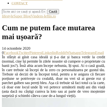
CONTACT
Caută
lifestyle
Super Blog
Vindem-Ieftin.ro
Cum ne putem face mutarea
mai ușoară?
14 octombrie 2020
0
Facebook
Twitter
Pinterest
Linkedin
Reddit
Whatsapp
Telegram
Email
În sfârșit ai găsit casa ideală și ți-a dat și banca verde la credit
(normal, cine își permite în zilele noastre să cumpere o proprietate cu
banii jos?). Însă abia acum începe nebunia, îți spui. Ai o casă goală,
în care trebuie să începi de la zero cu personalizarea pe gustul tău.
Trebuie să decizi de la început totul, pentru a te asigura că fiecare
porțiune se potrivește cu cealaltă, doar nu vrei să ai gresie roz și
parchet galben sau pereți bleu. Așa că trebuie să faci totul ca la carte,
că doar este locul unde îți vei petrece următorii mulți ani din viață
(asta dacă nu câștigi cumva la loto sau ai parte de vreo moștenire
surpriză și schimbi câteva case de-a lungul vieții).