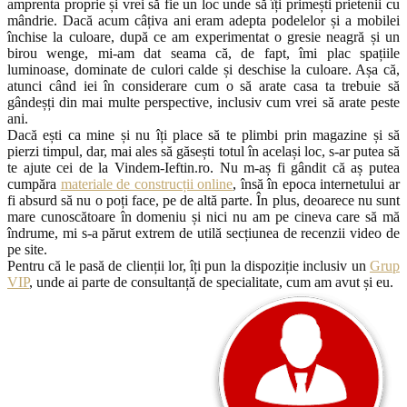
amprenta proprie și vrei să fie un loc unde să îți primești prietenii cu
mândrie. Dacă acum câțiva ani eram adepta podelelor și a mobilei
închise la culoare, după ce am experimentat o gresie neagră și un
birou wenge, mi-am dat seama că, de fapt, îmi plac spațiile
luminoase, dominate de culori calde și deschise la culoare. Așa că,
atunci când iei în considerare cum o să arate casa ta trebuie să
gândeșți din mai multe perspective, inclusiv cum vrei să arate peste
ani.
Dacă ești ca mine și nu îți place să te plimbi prin magazine și să
pierzi timpul, dar, mai ales să găsești totul în același loc, s-ar putea să
te ajute cei de la Vindem-Ieftin.ro. Nu m-aș fi gândit că aș putea
cumpăra
materiale de construcții online
, însă în epoca internetului ar
fi absurd să nu o poți face, pe de altă parte. În plus, deoarece nu sunt
mare cunoscătoare în domeniu și nici nu am pe cineva care să mă
îndrume, mi s-a părut extrem de utilă secțiunea de recenzii video de
pe site.
Pentru că le pasă de clienții lor, îți pun la dispoziție inclusiv un
Grup
VIP
, unde ai parte de consultanță de specialitate, cum am avut și eu.