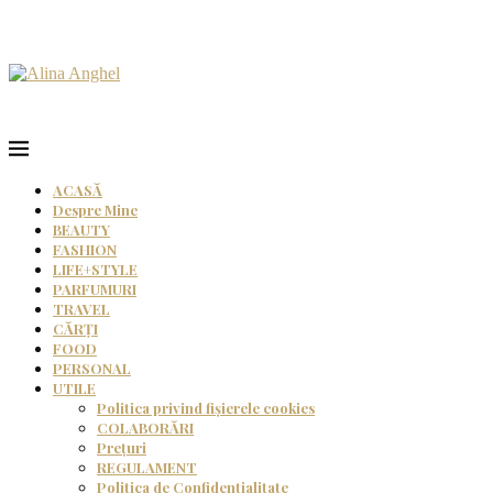
ACASĂ
Despre Mine
BEAUTY
FASHION
LIFE+STYLE
PARFUMURI
TRAVEL
CĂRȚI
FOOD
PERSONAL
UTILE
Politica privind fișierele cookies
COLABORĂRI
Prețuri
REGULAMENT
Politica de Confidențialitate