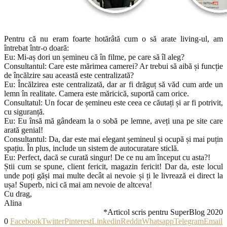
Pentru că nu eram foarte hotărâtă cum o să arate living-ul, am
întrebat într-o doară:
Eu: Mi-aș dori un șemineu că în filme, pe care să îl aleg?
Consultantul: Care este mărimea camerei? Ar trebui să aibă și funcție
de încălzire sau această este centralizată?
Eu: Încălzirea este centralizată, dar ar fi drăguț să văd cum arde un
lemn în realitate. Camera este măricică, suportă cam orice.
Consultatul: Un focar de șemineu este ceea ce căutați și ar fi potrivit,
cu siguranță.
Eu: Eu însă mă gândeam la o sobă pe lemne, aveți una pe site care
arată genial!
Consultantul: Da, dar este mai elegant șemineul și ocupă și mai puțin
spațiu. În plus, include un sistem de autocuratare sticlă.
Eu: Perfect, dacă se curată singur! De ce nu am început cu asta?!
Știi cum se spune, client fericit, magazin fericit! Dar da, este locul
unde poți găși mai multe decât ai nevoie și ți le livrează ei direct la
ușa! Superb, nici că mai am nevoie de altceva!
Cu drag,
Alina
*Articol scris pentru SuperBlog 2020
0
Facebook
Twitter
Pinterest
Linkedin
Reddit
Whatsapp
Telegram
Email