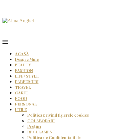
ACASĂ
Despre Mine
BEAUTY
FASHION
LIFE+STYLE
PARFUMURI
TRAVEL
CĂRȚI
FOOD
PERSONAL
UTILE
Politica privind fișierele cookies
COLABORĂRI
Prețuri
REGULAMENT
Politica de Confidențialitate