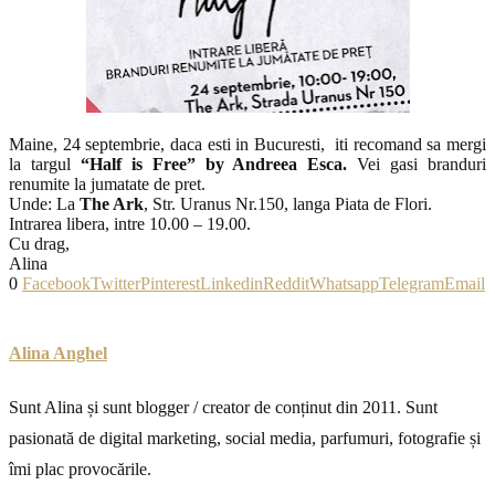
Maine, 24 septembrie, daca esti in Bucuresti, iti recomand sa mergi
la targul
“Half is Free” by Andreea Esca.
Vei gasi branduri
renumite la jumatate de pret.
Unde: La
The Ark
, Str. Uranus Nr.150, langa Piata de Flori.
Intrarea libera, intre 10.00 – 19.00.
Cu drag,
Alina
0
Facebook
Twitter
Pinterest
Linkedin
Reddit
Whatsapp
Telegram
Email
Alina Anghel
Sunt Alina și sunt blogger / creator de conținut din 2011. Sunt
pasionată de digital marketing, social media, parfumuri, fotografie și
îmi plac provocările.