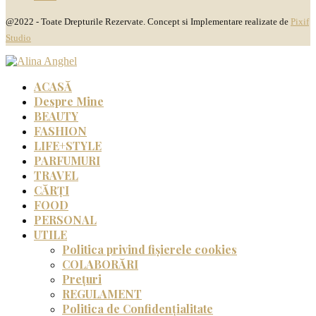
@2022 - Toate Drepturile Rezervate. Concept si Implementare realizate de
Pixif
Studio
ACASĂ
Despre Mine
BEAUTY
FASHION
LIFE+STYLE
PARFUMURI
TRAVEL
CĂRȚI
FOOD
PERSONAL
UTILE
Politica privind fișierele cookies
COLABORĂRI
Prețuri
REGULAMENT
Politica de Confidențialitate