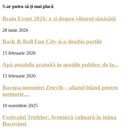
S-ar putea să-ți mai placă
Brain Event 2026: o zi despre viitorul sănătății
28 iunie 2026
Rock & Roll Fun City și-a deschis porțile
15 februarie 2026
Apă potabila gratuită în spațiile publice: de la...
15 februarie 2026
Bacopa monnieri Zenyth – aliatul blând pentru
memorie,...
10 noiembrie 2025
Festivalul Trufelor: Aventură culinară în inima
Bucovinei