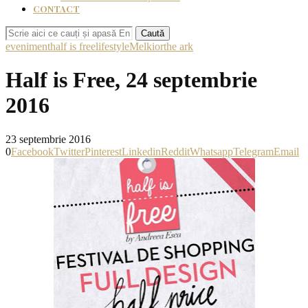
CONTACT
Caută
eveniment
half is free
lifestyle
Melkior
the ark
Half is Free, 24 septembrie
2016
23 septembrie 2016
0
Facebook
Twitter
Pinterest
Linkedin
Reddit
Whatsapp
Telegram
Email