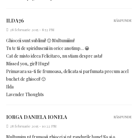
ILDA76
RĂSPUNDE
28 februarie 2015 - 8:53 PM
Ghioceii sunt sublimi! 🙂 Multumiiim!
Tu te tii de spiridusenii in orice anotimp… 😀
Cat de misto ideea Felicitaro, nu stiam despre asta!
Missed you, girl! Hugs!
Primavara sa-ti fie frumoasa, delicata si parfumata precum acel
buchet de ghiocei! 🙂
Ilda
Lavender Thoughts
IORGA DANIELA IONELA
RĂSPUNDE
28 februarie 2015 - 10:22 PM
Multumim pt frumosii ghiocei si pt gandurile bune! Sa ai o