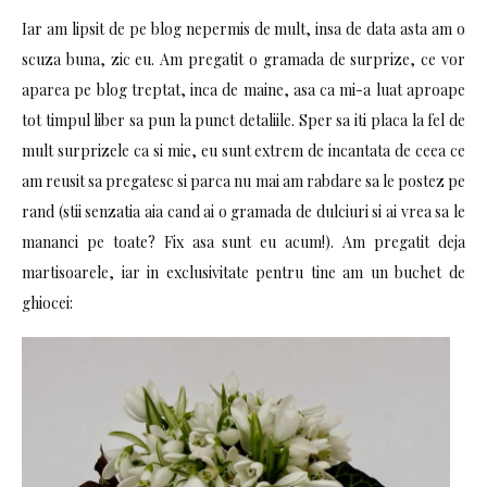
Iar am lipsit de pe blog nepermis de mult, insa de data asta am o
scuza buna, zic eu. Am pregatit o gramada de surprize, ce vor
aparea pe blog treptat, inca de maine, asa ca mi-a luat aproape
tot timpul liber sa pun la punct detaliile. Sper sa iti placa la fel de
mult surprizele ca si mie, eu sunt extrem de incantata de ceea ce
am reusit sa pregatesc si parca nu mai am rabdare sa le postez pe
rand (stii senzatia aia cand ai o gramada de dulciuri si ai vrea sa le
mananci pe toate? Fix asa sunt eu acum!). Am pregatit deja
martisoarele, iar in exclusivitate pentru tine am un buchet de
ghiocei: