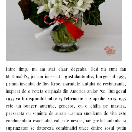
Intre timp, nu am stat chiar degeaba. Desi nu sunt fan
McDonald’s, joi am incercat
#gustulautentic,
burger-ul 1955,
primul inventat de Ray Kroc, parintele lantului de restaurante,
inspirat de o reteta originala din America anilor ‘50.
Burgerul
1955 va fi disponibil intre 27 februarie – 2 aprilie 2015
. 1955
este un burger autentic, generos, cu o chifla pe masura,
presarata cu seminte de susan. Carnea suculenta de vita este
condimentata exact atat cat este nevoie, iar gustul autentic si
suprinzator se datoreza combinatiei unice dintre sosul putin