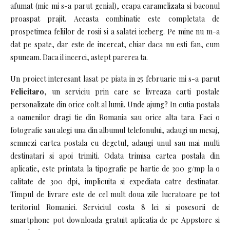
afumat (mie mi s-a parut genial), ceapa caramelizata si baconul
proaspat prajit. Aceasta combinatie este completata de
prospetimea feliilor de rosii si a salatei iceberg. Pe mine nu m-a
dat pe spate, dar este de incercat, chiar daca nu esti fan, cum
spuneam. Daca il incerci, astept parerea ta.
Un proiect interesant lasat pe piata in 25 februarie mi s-a parut
Felicitaro
, un serviciu prin care se livreaza carti postale
personalizate din orice colt al lumii. Unde ajung? In cutia postala
a oamenilor dragi tie din Romania sau orice alta tara. Faci o
fotografie sau alegi una din albumul telefonului, adaugi un mesaj,
semnezi cartea postala cu degetul, adaugi unul sau mai multi
destinatari si apoi trimiti. Odata trimisa cartea postala din
aplicatie, este printata la tipografie pe hartie de 300 g/mp la o
calitate de 300 dpi, implicuita si expediata catre destinatar.
Timpul de livrare este de cel mult doua zile lucratoare pe tot
teritoriul Romaniei. Serviciul costa 8 lei si posesorii de
smartphone pot downloada gratuit aplicatia de pe Appstore si