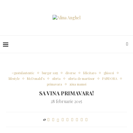
#gustulautentic
burger 1955
diverse
felicitaro
ghiocei
lifestyle
McDonald’s
oferta
oferta de martisor
PANDORA
primavara
ziua mamei
SA VINA PRIMAVARA!
28 februarie 2015
0