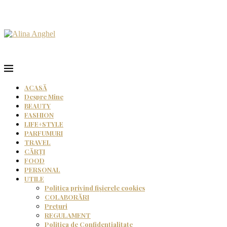
ACASĂ
Despre Mine
BEAUTY
FASHION
LIFE+STYLE
PARFUMURI
TRAVEL
CĂRȚI
FOOD
PERSONAL
UTILE
Politica privind fișierele cookies
COLABORĂRI
Prețuri
REGULAMENT
Politica de Confidențialitate