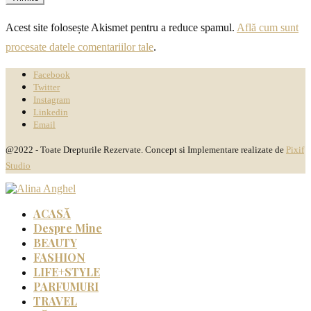
Acest site folosește Akismet pentru a reduce spamul.
Află cum sunt
procesate datele comentariilor tale
.
Facebook
Twitter
Instagram
Linkedin
Email
@2022 - Toate Drepturile Rezervate. Concept si Implementare realizate de
Pixif
Studio
ACASĂ
Despre Mine
BEAUTY
FASHION
LIFE+STYLE
PARFUMURI
TRAVEL