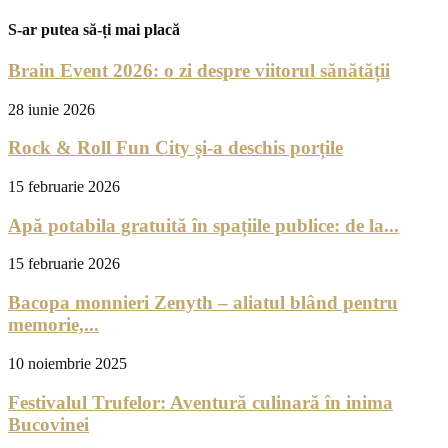
S-ar putea să-ți mai placă
Brain Event 2026: o zi despre viitorul sănătății
28 iunie 2026
Rock & Roll Fun City și-a deschis porțile
15 februarie 2026
Apă potabila gratuită în spațiile publice: de la...
15 februarie 2026
Bacopa monnieri Zenyth – aliatul blând pentru
memorie,...
10 noiembrie 2025
Festivalul Trufelor: Aventură culinară în inima
Bucovinei