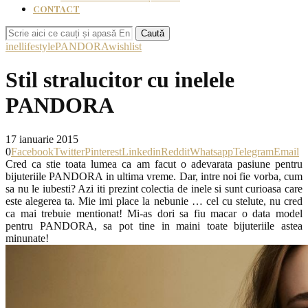
CONTACT
Caută
inel
lifestyle
PANDORA
wishlist
Stil stralucitor cu inelele
PANDORA
17 ianuarie 2015
0
Facebook
Twitter
Pinterest
Linkedin
Reddit
Whatsapp
Telegram
Email
Cred ca stie toata lumea ca am facut o adevarata pasiune pentru
bijuteriile PANDORA in ultima vreme. Dar, intre noi fie vorba, cum
sa nu le iubesti? Azi iti prezint colectia de inele si sunt curioasa care
este alegerea ta. Mie imi place la nebunie … cel cu stelute, nu cred
ca mai trebuie mentionat! Mi-as dori sa fiu macar o data model
pentru PANDORA, sa pot tine in maini toate bijuteriile astea
minunate!