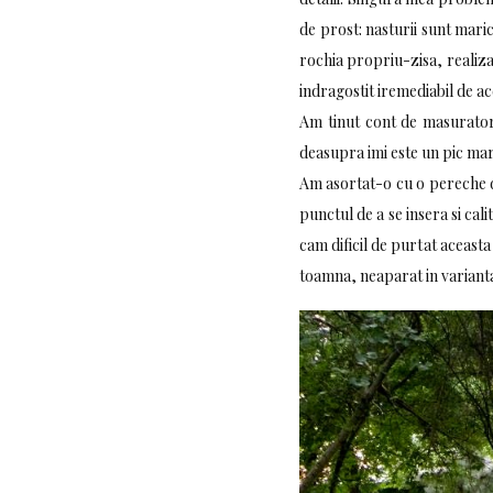
de prost: nasturii sunt maric
rochia propriu-zisa, realiza
indragostit iremediabil de a
Am tinut cont de masuratori
deasupra imi este un pic mar
Am asortat-o cu o pereche de
punctul de a se insera si cal
cam dificil de purtat aceasta
toamna, neaparat in variant