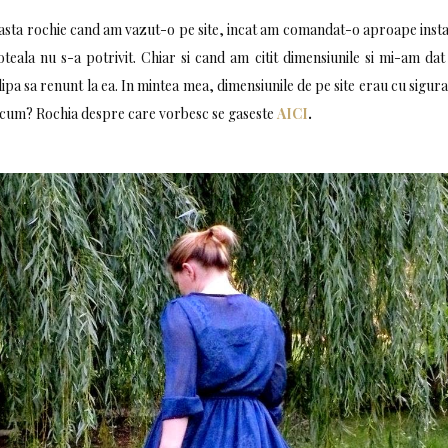
easta rochie cand am vazut-o pe site, incat am comandat-o aproape instan
oteala nu s-a potrivit. Chiar si cand am citit dimensiunile si mi-am d
pa sa renunt la ea. In mintea mea, dimensiunile de pe site erau cu sigura
 cum? Rochia despre care vorbesc se gaseste
AICI
.