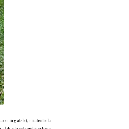
are curg atele), cu atentie la
i, datorita sistemului extrem