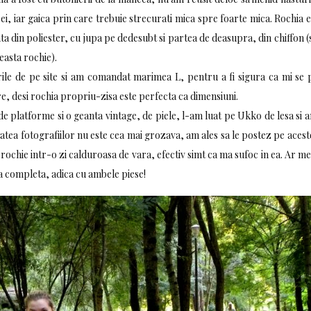
ei, iar gaica prin care trebuie strecurati mica spre foarte mica. Rochia e
ta din poliester, cu jupa pe dedesubt si partea de deasupra, din chiffon
ceasta rochie).
le de pe site si am comandat marimea L, pentru a fi sigura ca mi se p
e, desi rochia propriu-zisa este perfecta ca dimensiuni.
 platforme si o geanta vintage, de piele, l-am luat pe Ukko de lesa si a
itatea fotografiilor nu este cea mai grozava, am ales sa le postez pe acest
 rochie intr-o zi calduroasa de vara, efectiv simt ca ma sufoc in ea. Ar 
a completa, adica cu ambele piese!