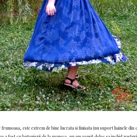
re frumoasa, este extrem de bine lucrata si finisata (nu suport hainele din c
a a fost cu butonierii de la maneca, nu am reusit deloc sa inchid nasturi