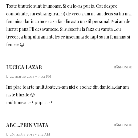
Toate tinutele sunt frumoase. Si eu le-as purta. Cat despre
comoditate, nu esti singura…:)) de vreo 2 ani m-am decis sa fiu mai
feminina dar inca incerc sa fac din asta un stil personal. Mai am de
lucrat pana I'll desavarsesc. Si subscriu la faza cu varsta…cu
trecerea timpului am inteles ce inseamna de fapt sa fiu feminina si
femeie 😀
LUCICA LAZAR
RĂSPUNDE
24 martie 2013 - 7:02 PM
Imi plac foarte mult,toate,n-am nici o rochie din dantela,dar am
niste bluzite 🙂
multumesc :-* pupici :-*
ABC...PRIN VIATA
RĂSPUNDE
26 martie 2013 - 2:12 AM