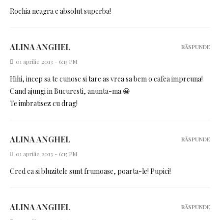
Rochia neagra e absolut superba!
ALINA ANGHEL
RĂSPUNDE
01 aprilie 2013 - 6:15 PM
Hihi, incep sa te cunosc si tare as vrea sa bem o cafea impreuna!
Cand ajungi in Bucuresti, anunta-ma 😀
Te imbratisez cu drag!
ALINA ANGHEL
RĂSPUNDE
01 aprilie 2013 - 6:15 PM
Cred ca si bluzitele sunt frumoase, poarta-le! Pupici!
ALINA ANGHEL
RĂSPUNDE