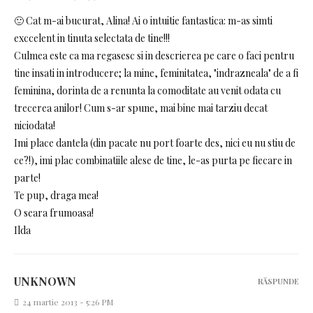
🙂 Cat m-ai bucurat, Alina! Ai o intuitie fantastica: m-as simti
exccelent in tinuta selectata de tine!!!
Culmea este ca ma regasesc si in descrierea pe care o faci pentru
tine insati in introducere; la mine, feminitatea, "indrazneala" de a fi
feminina, dorinta de a renunta la comoditate au venit odata cu
trecerea anilor! Cum s-ar spune, mai bine mai tarziu decat
niciodata!
Imi place dantela (din pacate nu port foarte des, nici eu nu stiu de
ce?!), imi plac combinatiile alese de tine, le-as purta pe fiecare in
parte!
Te pup, draga mea!
O seara frumoasa!
Ilda
UNKNOWN
RĂSPUNDE
24 martie 2013 - 5:26 PM