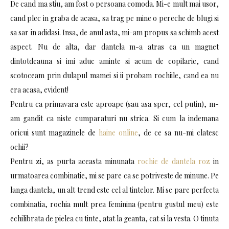
De cand ma stiu, am fost o persoana comoda. Mi-e mult mai usor,
cand plec in graba de acasa, sa trag pe mine o pereche de blugi si
sa sar in adidasi. Insa, de anul asta, mi-am propus sa schimb acest
aspect. Nu de alta, dar dantela m-a atras ca un magnet
dintotdeauna si imi aduc aminte si acum de copilarie, cand
scotoceam prin dulapul mamei si ii probam rochiile, cand ea nu
era acasa, evident!
Pentru ca primavara este aproape (sau asa sper, cel putin), m-
am gandit ca niste cumparaturi nu strica. Si cum la indemana
oricui sunt magazinele de
haine online
, de ce sa nu-mi clatesc
ochii?
Pentru zi, as purta aceasta minunata
rochie de dantela roz
in
urmatoarea combinatie, mi se pare ca se potriveste de minune. Pe
langa dantela, un alt trend este cel al tintelor. Mi se pare perfecta
combinatia, rochia mult prea feminina (pentru gustul meu) este
echilibrata de pielea cu tinte, atat la geanta, cat si la vesta. O tinuta