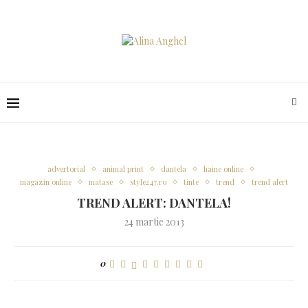
advertorial
animal print
dantela
haine online
magazin online
matase
style247.ro
tinte
trend
trend alert
TREND ALERT: DANTELA!
24 martie 2013
0