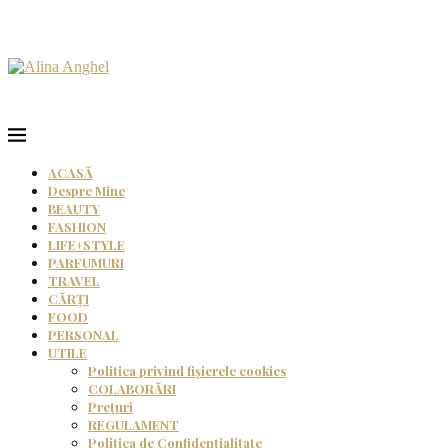
ACASĂ
Despre Mine
BEAUTY
FASHION
LIFE+STYLE
PARFUMURI
TRAVEL
CĂRȚI
FOOD
PERSONAL
UTILE
Politica privind fișierele cookies
COLABORĂRI
Prețuri
REGULAMENT
Politica de Confidențialitate