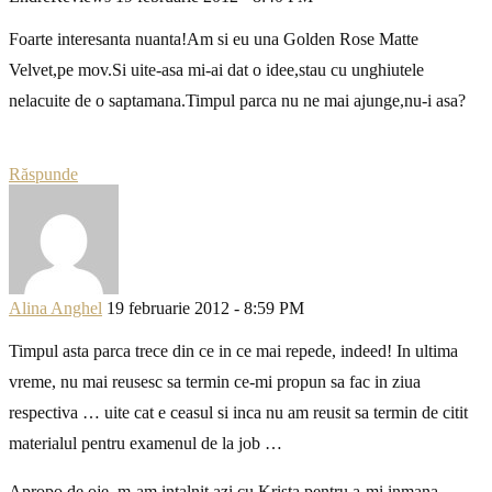
Foarte interesanta nuanta!Am si eu una Golden Rose Matte
Velvet,pe mov.Si uite-asa mi-ai dat o idee,stau cu unghiutele
nelacuite de o saptamana.Timpul parca nu ne mai ajunge,nu-i asa?
Răspunde
Alina Anghel
19 februarie 2012 - 8:59 PM
Timpul asta parca trece din ce in ce mai repede, indeed! In ultima
vreme, nu mai reusesc sa termin ce-mi propun sa fac in ziua
respectiva … uite cat e ceasul si inca nu am reusit sa termin de citit
materialul pentru examenul de la job …
Apropo de oje, m-am intalnit azi cu Krista pentru a-mi inmana