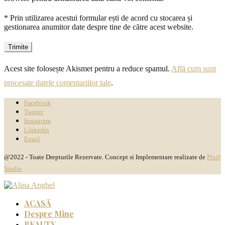
* Prin utilizarea acestui formular ești de acord cu stocarea și
gestionarea anumitor date despre tine de către acest website.
Acest site folosește Akismet pentru a reduce spamul.
Află cum sunt
procesate datele comentariilor tale
.
Facebook
Twitter
Instagram
Linkedin
Email
@2022 - Toate Drepturile Rezervate. Concept si Implementare realizate de
Pixif
Studio
ACASĂ
Despre Mine
BEAUTY