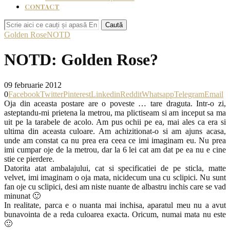
CONTACT
Caută
Golden Rose
NOTD
NOTD: Golden Rose?
09 februarie 2012
0
Facebook
Twitter
Pinterest
Linkedin
Reddit
Whatsapp
Telegram
Email
Oja din aceasta postare are o poveste … tare draguta. Intr-o zi,
asteptandu-mi prietena la metrou, ma plictiseam si am inceput sa ma
uit pe la tarabele de acolo. Am pus ochii pe ea, mai ales ca era si
ultima din aceasta culoare. Am achizitionat-o si am ajuns acasa,
unde am constat ca nu prea era ceea ce imi imaginam eu. Nu prea
imi cumpar oje de la metrou, dar la 6 lei cat am dat pe ea nu e cine
stie ce pierdere.
Datorita atat ambalajului, cat si specificatiei de pe sticla, matte
velvet, imi imaginam o oja mata, nicidecum una cu sclipici. Nu sunt
fan oje cu sclipici, desi am niste nuante de albastru inchis care se vad
minunat 🙂
In realitate, parca e o nuanta mai inchisa, aparatul meu nu a avut
bunavointa de a reda culoarea exacta. Oricum, numai mata nu este
🙂