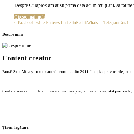
Despre Curaprox am auzit prima dată acum mulți ani, să tot fie 
Citește mai mult
0
Facebook
Twitter
Pinterest
Linkedin
Reddit
Whatsapp
Telegram
Email
Despre mine
Content creator
Bună! Sunt Alina și sunt creator de conținut din 2011, îmi plac provocările, sunt p
Cred cu tărie că niciodată nu încetăm să învățăm, iar dezvoltarea, atât personală, c
Caută
Ținem legătura