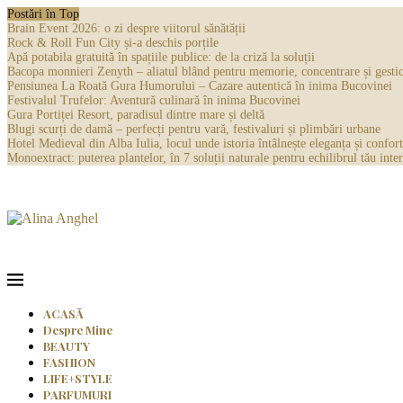
Postări în Top
Brain Event 2026: o zi despre viitorul sănătății
Rock & Roll Fun City și-a deschis porțile
Apă potabila gratuită în spațiile publice: de la criză la soluții
Bacopa monnieri Zenyth – aliatul blând pentru memorie, concentrare și gestio
Pensiunea La Roată Gura Humorului – Cazare autentică în inima Bucovinei
Festivalul Trufelor: Aventură culinară în inima Bucovinei
Gura Portiței Resort, paradisul dintre mare și deltă
Blugi scurți de damă – perfecți pentru vară, festivaluri și plimbări urbane
Hotel Medieval din Alba Iulia, locul unde istoria întâlnește eleganța și confort
Monoextract: puterea plantelor, în 7 soluții naturale pentru echilibrul tău inter
ACASĂ
Despre Mine
BEAUTY
FASHION
LIFE+STYLE
PARFUMURI