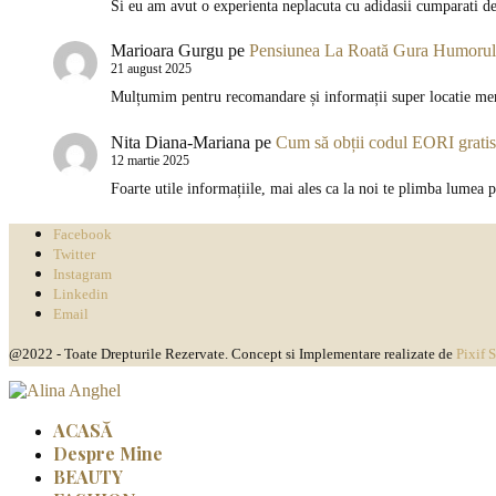
Si eu am avut o experienta neplacuta cu adidasii cumparati de
Marioara Gurgu
pe
Pensiunea La Roată Gura Humorului
21 august 2025
Mulțumim pentru recomandare și informații super locatie meri
Nita Diana-Mariana
pe
Cum să obții codul EORI gratis
12 martie 2025
Foarte utile informațiile, mai ales ca la noi te plimba lumea 
Facebook
Twitter
Instagram
Linkedin
Email
@2022 - Toate Drepturile Rezervate. Concept si Implementare realizate de
Pixif 
ACASĂ
Despre Mine
BEAUTY