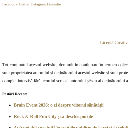
Facebook
Twitter
Instagram
Linkedin
Licență Creativ
Tot conținutul acestui website, denumit in continuare în termen colecti
sunt proprietatea autorului și deținătorului acestui website și sunt prote
complet interzisă fără acordul scris al autorului și/sau al deținătorului 
Postări Recente
Brain Event 2026: o zi despre viitorul sănătății
Rock & Roll Fun City și-a deschis porțile
Apă potabila gratuită în spațiile publice: de la criză la soluți