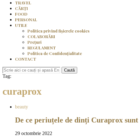
TRAVEL
CĂRȚI
FOOD
PERSONAL
UTILE
Politica privind fișierele cookies
COLABORĂRI
Prețuri
REGULAMENT
Politica de Confidențialitate
CONTACT
Caută
Tag:
curaprox
beauty
De ce periuțele de dinți Curaprox sunt
29 octombrie 2022