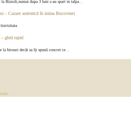
 la Rizzoli,numai dupa 3 luni s-au spart in talpa…
 – Cazare autentică în inima Bucovinei
tavizitata.
 – ghid rapid
pe la birouri decât sa îți spună concret ce…
Studio