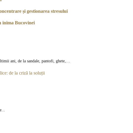
ncentrare și gestionarea stresului
n inima Bucovinei
ltimii ani, de la sandale, pantofi, ghete,…
ice: de la criză la soluții
e...