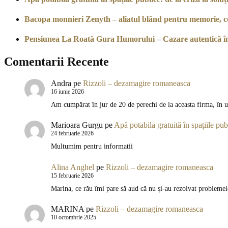
Bacopa monnieri Zenyth – aliatul blând pentru memorie, co
Pensiunea La Roată Gura Humorului – Cazare autentică î
Comentarii Recente
Andra
pe
Rizzoli – dezamagire romaneasca
16 iunie 2026
Am cumpărat în jur de 20 de perechi de la aceasta firma, în u
Marioara Gurgu
pe
Apă potabila gratuită în spațiile publ
24 februarie 2026
Multumim pentru informatii
Alina Anghel
pe
Rizzoli – dezamagire romaneasca
15 februarie 2026
Marina, ce rău îmi pare să aud că nu și-au rezolvat problemel
MARINA
pe
Rizzoli – dezamagire romaneasca
10 octombrie 2025