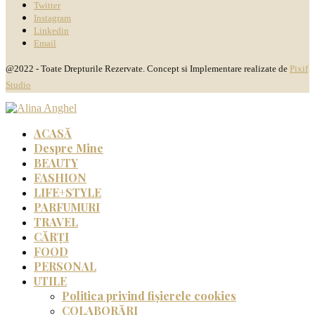
Twitter
Instagram
Linkedin
Email
@2022 - Toate Drepturile Rezervate. Concept si Implementare realizate de
Pixif
Studio
ACASĂ
Despre Mine
BEAUTY
FASHION
LIFE+STYLE
PARFUMURI
TRAVEL
CĂRȚI
FOOD
PERSONAL
UTILE
Politica privind fișierele cookies
COLABORĂRI