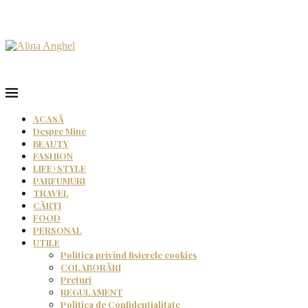
ACASĂ
Despre Mine
BEAUTY
FASHION
LIFE+STYLE
PARFUMURI
TRAVEL
CĂRȚI
FOOD
PERSONAL
UTILE
Politica privind fișierele cookies
COLABORĂRI
Prețuri
REGULAMENT
Politica de Confidențialitate