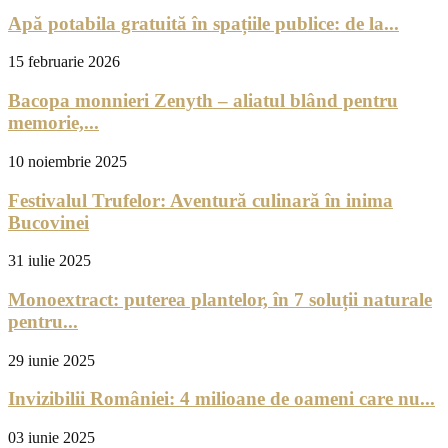
Apă potabila gratuită în spațiile publice: de la...
15 februarie 2026
Bacopa monnieri Zenyth – aliatul blând pentru
memorie,...
10 noiembrie 2025
Festivalul Trufelor: Aventură culinară în inima
Bucovinei
31 iulie 2025
Monoextract: puterea plantelor, în 7 soluții naturale
pentru...
29 iunie 2025
Invizibilii României: 4 milioane de oameni care nu...
03 iunie 2025