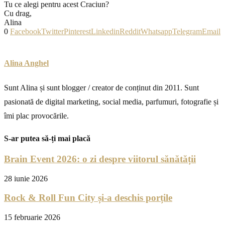
Tu ce alegi pentru acest Craciun?
Cu drag,
Alina
0
Facebook
Twitter
Pinterest
Linkedin
Reddit
Whatsapp
Telegram
Email
Alina Anghel
Sunt Alina și sunt blogger / creator de conținut din 2011. Sunt
pasionată de digital marketing, social media, parfumuri, fotografie și
îmi plac provocările.
S-ar putea să-ți mai placă
Brain Event 2026: o zi despre viitorul sănătății
28 iunie 2026
Rock & Roll Fun City și-a deschis porțile
15 februarie 2026