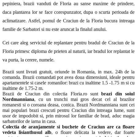
pepiniera, brazii vanduti de Floria au sanse maxime de prindere,
daca plantarea lor se face corespunzator, dupa o scurta perioada de
aclimatizare. Astfel, pomul de Craciun de la Floria bucura intreaga
familie de Sarbatori si nu este aruncat la finalul anului.
Cei care aleg serviciul de replantare pentru bradul de Craciun de la
Floria primesc diploma de prieten al naturii, iar bradul lor replantat le
va purta, la cerere, numele.
Brazii sunt livrati gratuit, oriunde in Romania, in max. 24h de la
comanda. Brazii comandati pot avea doua dimensiuni, ideale pentru
apartamentele si casele romanilor: brazi cu inaltime 1.5 -1.75 m si cu
inaltime de 1.75-2 m.
Brazii de Craciun din colectia Floria.ro sunt
brazi din soiul
Nordmanniana
, cu un trunchi mai gros decat cel al brazilor
romanesti si o coroana deasa, conica. Brazii Nordmanniana sunt cei
mai populari brazi crescuti pentru Craciun din intreaga lume, sunt
usor de impodobit si, prin mirosul lor familiar de brad, aduc magia
sarbatorilor de iarna in casa.
Colectia de aranjamente si buchete de Craciun are ca floare
vedeta lisianthusul alb
, o floare delicata la vedere, dar foarte