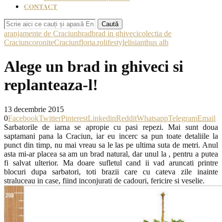
CONTACT
Caută
aranjamente de Craciun
brad
brad in ghiveci
colectia de
Craciun
coronite
Craciun
floria.ro
lifestyle
lisianthus alb
Alege un brad in ghiveci si
replanteaza-l!
13 decembrie 2015
0
Facebook
Twitter
Pinterest
Linkedin
Reddit
Whatsapp
Telegram
Email
Sarbatorile de iarna se apropie cu pasi repezi. Mai sunt doua
saptamani pana la Craciun, iar eu incerc sa pun toate detaliile la
punct din timp, nu mai vreau sa le las pe ultima suta de metri. Anul
asta mi-ar placea sa am un brad natural, dar unul la , pentru a putea
fi salvat ulterior. Ma doare sufletul cand ii vad aruncati printre
blocuri dupa sarbatori, toti brazii care cu cateva zile inainte
straluceau in case, fiind inconjurati de cadouri, fericire si veselie.