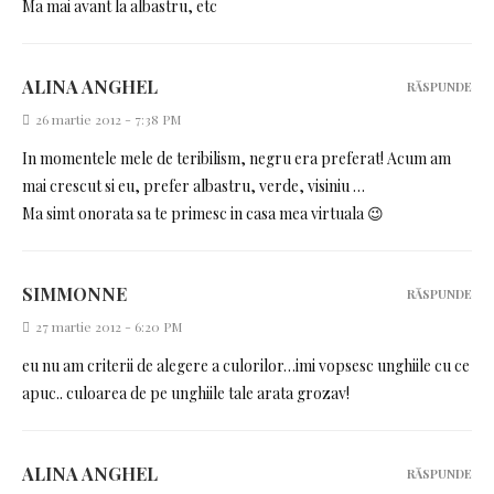
Ma mai avant la albastru, etc
ALINA ANGHEL
RĂSPUNDE
26 martie 2012 - 7:38 PM
In momentele mele de teribilism, negru era preferat! Acum am
mai crescut si eu, prefer albastru, verde, visiniu …
Ma simt onorata sa te primesc in casa mea virtuala 😉
SIMMONNE
RĂSPUNDE
27 martie 2012 - 6:20 PM
eu nu am criterii de alegere a culorilor…imi vopsesc unghiile cu ce
apuc.. culoarea de pe unghiile tale arata grozav!
ALINA ANGHEL
RĂSPUNDE