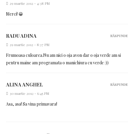
29 martie 2012 - 4:38 PM
Merci! 😀
RADU ADINA
RĂSPUNDE
29 martie 2012 - 8:37 PM
Frumoasa culoarea.Nu am nici o oja avon dar o oja verde am si
pentru maine am programata o manichiura cu verde :))
ALINA ANGHEL
RĂSPUNDE
30 martie 2012 - 6:45 PM
Asa, asa! Sa vina primavara!