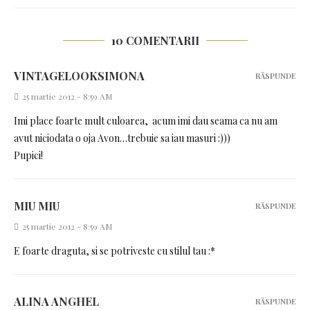
10 COMENTARII
VINTAGELOOKSIMONA
RĂSPUNDE
25 martie 2012 - 8:59 AM
Imi place foarte mult culoarea, acum imi dau seama ca nu am
avut niciodata o oja Avon…trebuie sa iau masuri :)))
Pupici!
MIU MIU
RĂSPUNDE
25 martie 2012 - 8:59 AM
E foarte draguta, si se potriveste cu stilul tau :*
ALINA ANGHEL
RĂSPUNDE