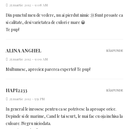
25 martie 2012 - 9:08 AM
Din punctul meu de vedere, nu ai pierdut nimic :)) Sunt proaste ca
si calitate, desi varietatea de culori e mare 😀
Te pup!
ALINA ANGHEL
RĂSPUNDE
25 martie 2012 - 9:09 AM
Multumesc, apreciez parerea expertei! Te pup!
HAPI2233
RĂSPUNDE
25 martie 2012 - 5:51 PM
In general le inrosesc pentru ca se potrivesc la aproape orice.
Depinde si de marime, Cand le tai scurt, le mai fac cu oja inchisa la
culoare. Negru niciodata.