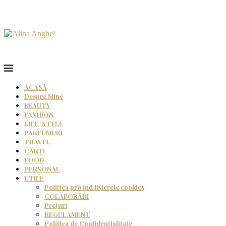
ACASĂ
Despre Mine
BEAUTY
FASHION
LIFE+STYLE
PARFUMURI
TRAVEL
CĂRȚI
FOOD
PERSONAL
UTILE
Politica privind fișierele cookies
COLABORĂRI
Prețuri
REGULAMENT
Politica de Confidențialitate