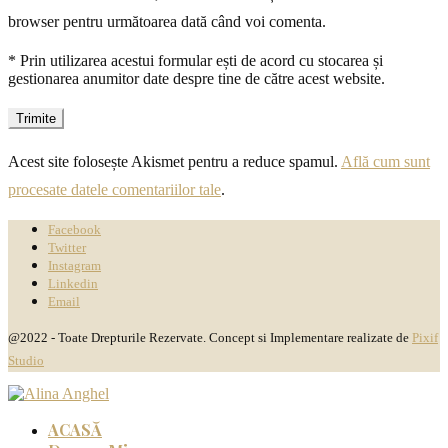
browser pentru următoarea dată când voi comenta.
* Prin utilizarea acestui formular ești de acord cu stocarea și
gestionarea anumitor date despre tine de către acest website.
Acest site folosește Akismet pentru a reduce spamul.
Află cum sunt
procesate datele comentariilor tale
.
Facebook
Twitter
Instagram
Linkedin
Email
@2022 - Toate Drepturile Rezervate. Concept si Implementare realizate de
Pixif
Studio
ACASĂ