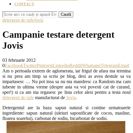
CONTACT
Caută
detergent de rufe
Jovis
Campanie testare detergent
Jovis
03 februarie 2012
0
Facebook
Twitter
Pinterest
Linkedin
Reddit
Whatsapp
Telegram
Email
Am o perioada extrem de aglomerata, iar frigul de afara ma termina
si nu prea am timp sa scriu pe blog, desi as avea destule sa va
impartasesc … Nu pot insa sa nu ma mandresc ca Random ma cam
iubeste in ultima vreme (despre asta va voi povesti cat de curand,
sper!) si ca am ma regasesc pe lista celor alesi pentru a testa noul
detergent de rufe
manufacturat de
Jovis
.
Detergentul are la baza sapun natural si contine urmatoarele
ingrediente: sapun natural (uleiuri saponificate de cocos, masline,
floarea soarelui), carbonat de sodiu, bicarbonat de sodiu.