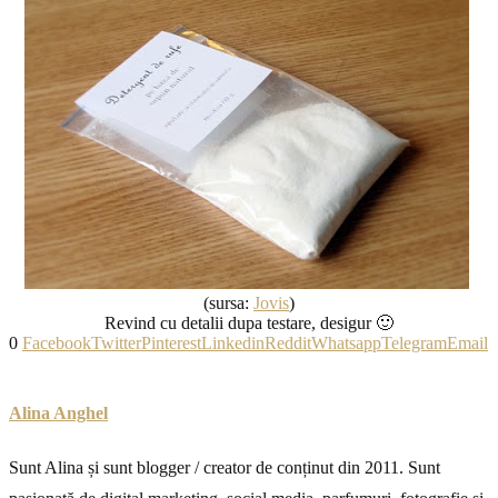
(sursa:
Jovis
)
Revind cu detalii dupa testare, desigur 🙂
0
Facebook
Twitter
Pinterest
Linkedin
Reddit
Whatsapp
Telegram
Email
Alina Anghel
Sunt Alina și sunt blogger / creator de conținut din 2011. Sunt