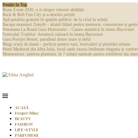
Postări în Top
Brain Event 2026: o zi despre viitorul sănătății
Rock & Roll Fun City și-a deschis porțile
Apă potabila gratuită în spațiile publice: de la criză la soluții
Bacopa monnieri Zenyth – aliatul blând pentru memorie, concentrare și gestio
Pensiunea La Roată Gura Humorului – Cazare autentică în inima Bucovinei
Festivalul Trufelor: Aventură culinară în inima Bucovinei
Gura Portiței Resort, paradisul dintre mare și deltă
Blugi scurți de damă – perfecți pentru vară, festivaluri și plimbări urbane
Hotel Medieval din Alba Iulia, locul unde istoria întâlnește eleganța și confort
Monoextract: puterea plantelor, în 7 soluții naturale pentru echilibrul tău inter
ACASĂ
Despre Mine
BEAUTY
FASHION
LIFE+STYLE
PARFUMURI