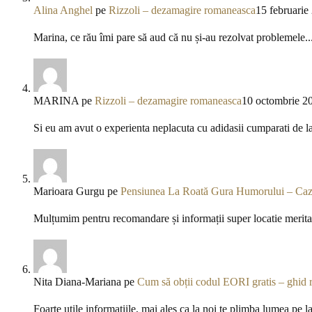
Alina Anghel
pe
Rizzoli – dezamagire romaneasca
15 februarie
Marina, ce rău îmi pare să aud că nu și-au rezolvat problemele..
MARINA
pe
Rizzoli – dezamagire romaneasca
10 octombrie 2
Si eu am avut o experienta neplacuta cu adidasii cumparati de l
Marioara Gurgu
pe
Pensiunea La Roată Gura Humorului – Caza
Mulțumim pentru recomandare și informații super locatie meritav
Nita Diana-Mariana
pe
Cum să obții codul EORI gratis – ghid 
Foarte utile informațiile, mai ales ca la noi te plimba lumea pe l