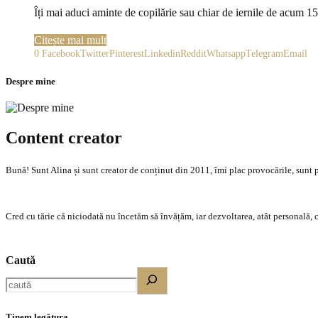
Îți mai aduci aminte de copilărie sau chiar de iernile de acum 
Citește mai mult
0
Facebook
Twitter
Pinterest
Linkedin
Reddit
Whatsapp
Telegram
Email
Despre mine
Content creator
Bună! Sunt Alina și sunt creator de conținut din 2011, îmi plac provocările, sunt p
Cred cu tărie că niciodată nu încetăm să învățăm, iar dezvoltarea, atât personală, c
Caută
Ținem legătura