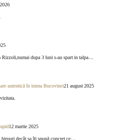
 2026
.
025
a Rizzoli,numai dupa 3 luni s-au spart in talpa…
re autentică în inima Bucovinei
21 august 2025
izitata.
rapid
12 martie 2025
a birouri decât sa îți spună concret ce…