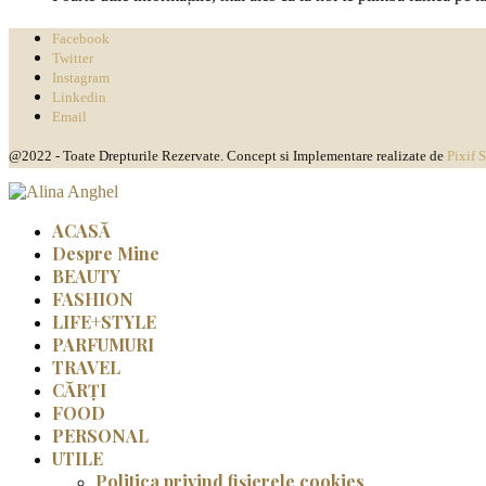
Facebook
Twitter
Instagram
Linkedin
Email
@2022 - Toate Drepturile Rezervate. Concept si Implementare realizate de
Pixif 
ACASĂ
Despre Mine
BEAUTY
FASHION
LIFE+STYLE
PARFUMURI
TRAVEL
CĂRȚI
FOOD
PERSONAL
UTILE
Politica privind fișierele cookies