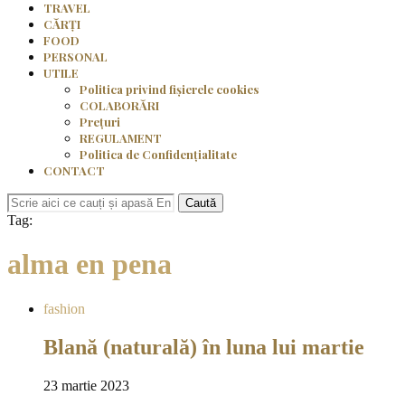
TRAVEL
CĂRȚI
FOOD
PERSONAL
UTILE
Politica privind fișierele cookies
COLABORĂRI
Prețuri
REGULAMENT
Politica de Confidențialitate
CONTACT
Caută
Tag:
alma en pena
fashion
Blană (naturală) în luna lui martie
23 martie 2023