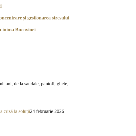
i
ncentrare și gestionarea stresului
n inima Bucovinei
mii ani, de la sandale, pantofi, ghete,…
a criză la soluții
24 februarie 2026