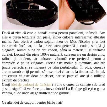
Dacă ai zice că este o banală curea pentru pantaloni, te înșeli. Am
ales o curea texturată din piele, într-o culoare interesantă: albastru
închis. Am oferit-o cadou soțului meu de Moș Nicolae și a fost
extrem de încântat, de la prezentarea generală a cutiei, simplă și
elegantă, numai bună de dat cadou, până la materialul și calitatea
curelei. Lucrată din piele 100% naturală, cureaua are un design unic,
rafinat și modern, iar culoarea vibrantă este perfectă pentru a
completa o ținută elegantă. Pielea este moale și flexibilă, dar are
ținută perfectă și se mulează pe talia purtătorului. În plus, cureaua
are un șurub ce îți permite să o scurtezi chiar tu, la tine acasă. Inițial,
am crezut că este doar de decor, dar se pare că are și o utilitate
extrem de practică.
Cauți
idei de cadouri de Crăciun
? Pune o curea de calitate sub brad
și sunt sigură că vei face pe cineva fericit! La Refuge găsești o gama
variată, ai de unde alege indiferent de gusturi!
Ce alte idei de cadouri pentru bărbați ai?