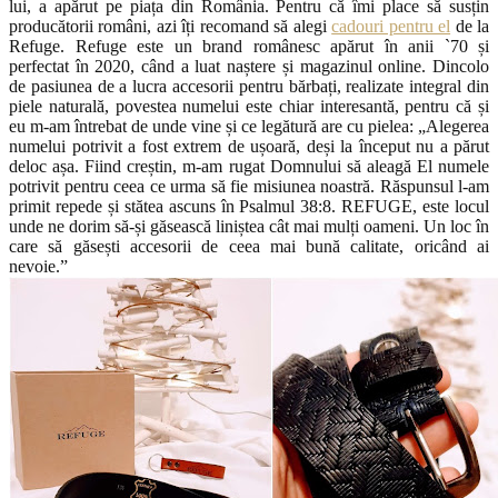
lui, a apărut pe piața din România. Pentru că îmi place să susțin
producătorii români, azi îți recomand să alegi
cadouri pentru el
de la
Refuge. Refuge este un brand românesc apărut în anii `70 și
perfectat în 2020, când a luat naștere și magazinul online. Dincolo
de pasiunea de a lucra accesorii pentru bărbați, realizate integral din
piele naturală, povestea numelui este chiar interesantă, pentru că și
eu m-am întrebat de unde vine și ce legătură are cu pielea: „Alegerea
numelui potrivit a fost extrem de ușoară, deși la început nu a părut
deloc așa. Fiind creștin, m-am rugat Domnului să aleagă El numele
potrivit pentru ceea ce urma să fie misiunea noastră. Răspunsul l-am
primit repede și stătea ascuns în Psalmul 38:8. REFUGE, este locul
unde ne dorim să-și găsească liniștea cât mai mulți oameni. Un loc în
care să găsești accesorii de ceea mai bună calitate, oricând ai
nevoie.”