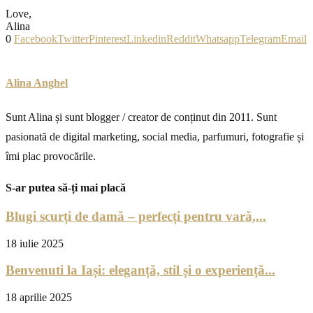
Love,
Alina
0
Facebook
Twitter
Pinterest
Linkedin
Reddit
Whatsapp
Telegram
Email
Alina Anghel
Sunt Alina și sunt blogger / creator de conținut din 2011. Sunt
pasionată de digital marketing, social media, parfumuri, fotografie și
îmi plac provocările.
S-ar putea să-ți mai placă
Blugi scurți de damă – perfecți pentru vară,...
18 iulie 2025
Benvenuti la Iași: eleganță, stil și o experiență...
18 aprilie 2025