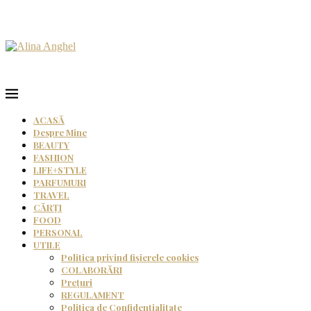
ACASĂ
Despre Mine
BEAUTY
FASHION
LIFE+STYLE
PARFUMURI
TRAVEL
CĂRȚI
FOOD
PERSONAL
UTILE
Politica privind fișierele cookies
COLABORĂRI
Prețuri
REGULAMENT
Politica de Confidențialitate