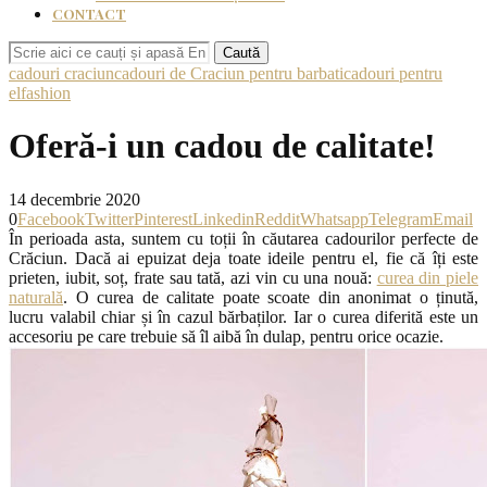
CONTACT
Caută
cadouri craciun
cadouri de Craciun pentru barbati
cadouri pentru
el
fashion
Oferă-i un cadou de calitate!
14 decembrie 2020
0
Facebook
Twitter
Pinterest
Linkedin
Reddit
Whatsapp
Telegram
Email
În perioada asta, suntem cu toții în căutarea cadourilor perfecte de
Crăciun. Dacă ai epuizat deja toate ideile pentru el, fie că îți este
prieten, iubit, soț, frate sau tată, azi vin cu una nouă:
curea din piele
naturală
. O curea de calitate poate scoate din anonimat o ținută,
lucru valabil chiar și în cazul bărbaților. Iar o curea diferită este un
accesoriu pe care trebuie să îl aibă în dulap, pentru orice ocazie.