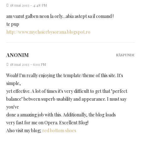
18 mai 2013 - 4:48 PM
am vazut galben neon la orly…abia astept sa il comand !
te pup
http://www.mychoicebysorana.blogspot.ro
ANONIM
RĂSPUNDE
18 mai 2013 - 6:01 PM
Woah! I'm really enjoying the template/theme of this site. It's
simple,
yet effective. A lot of times it's very difficult to get that "perfect
balance" between superb usability and appearance. I must say
you've
done a amazing job with this. Additionally, the blog loads
very fast for me on Opera. Excellent Blog!
Also visit my blog;
red bottom shoes