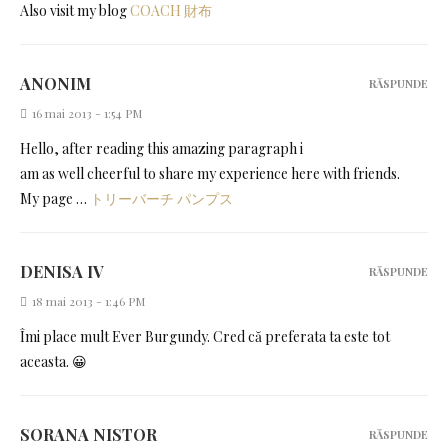
Also visit my blog
COACH 財布
ANONIM
RĂSPUNDE
16 mai 2013 - 1:54 PM
Hello, after reading this amazing paragraph i
am as well cheerful to share my experience here with friends.
My page …
トリーバーチ パンプス
DENISA IV
RĂSPUNDE
18 mai 2013 - 1:46 PM
Îmi place mult Ever Burgundy. Cred că preferata ta este tot
aceasta. 😀
SORANA NISTOR
RĂSPUNDE