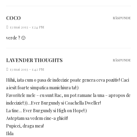
COCO
RĂSPUNDE
13 mai 2013 - 1:24 PM
verde ? 🙂
LAVENDER THOUGHTS
RĂSPUNDE
13 mai 2013 - 1:42 PM
Hihii, iata cum o pasa de indecizie poate genera ceva pozitiv! Caci
a iesit foarte simpatica manichiura ta!:)
Favoritele mele – eu sunt Rac, nu pot ramane la una – apropos de
indecizie!:))…Ever Burgundy si Coachella Dweller!
La tine… Ever Burgundy si High on Hope!:)
Asteptam sa vedem cine-a ghicit!
Pupicei, draga mea!
Ilda