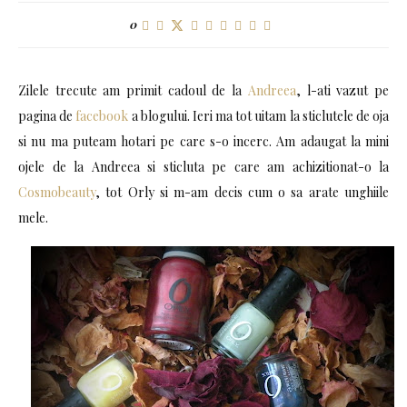
0
Zilele trecute am primit cadoul de la
Andreea
, l-ati vazut pe
pagina de
facebook
a blogului. Ieri ma tot uitam la sticlutele de oja
si nu ma puteam hotari pe care s-o incerc. Am adaugat la mini
ojele de la Andreea si sticluta pe care am achizitionat-o la
Cosmobeauty
, tot Orly si m-am decis cum o sa arate unghiile
mele.