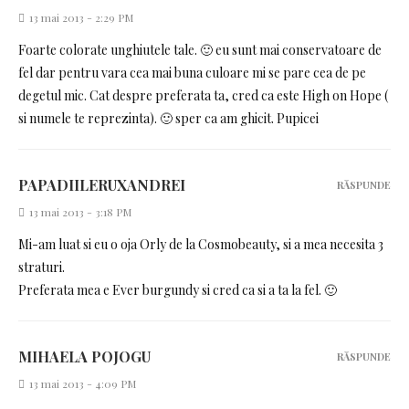
13 mai 2013 - 2:29 PM
Foarte colorate unghiutele tale. 🙂 eu sunt mai conservatoare de
fel dar pentru vara cea mai buna culoare mi se pare cea de pe
degetul mic. Cat despre preferata ta, cred ca este High on Hope (
si numele te reprezinta). 🙂 sper ca am ghicit. Pupicei
PAPADIILERUXANDREI
RĂSPUNDE
13 mai 2013 - 3:18 PM
Mi-am luat si eu o oja Orly de la Cosmobeauty, si a mea necesita 3
straturi.
Preferata mea e Ever burgundy si cred ca si a ta la fel. 🙂
MIHAELA POJOGU
RĂSPUNDE
13 mai 2013 - 4:09 PM