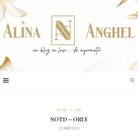
NOTD
Orly
NOTD – ORLY
13 mai 2013