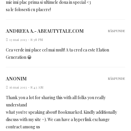
mie imi plac prima si ultimele doua in special <3
sa le folosesti cu placere!
ANDREEA A.- ABEAUTYTALE.COM
RĂSPUNDE
13 mai 2013 - 8:38 PM
Cea verde imi place cel mai mult! A ta cred ca este Elation
Generation 😀
ANONIM
RĂSPUNDE
16 mai 2013 - 8:43 AM
Thank you a lot for sharing this with all folks you really
understand
what you're speaking about! Bookmarked. Kindly additionally
discuss with my site =). We can have a hyperlink exchange
contract among us