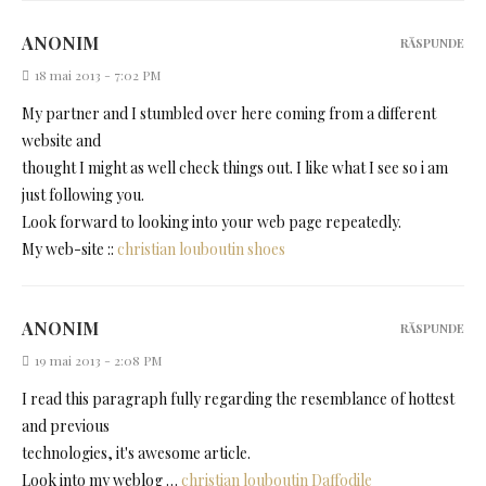
ANONIM
RĂSPUNDE
18 mai 2013 - 7:02 PM
My partner and I stumbled over here coming from a different
website and
thought I might as well check things out. I like what I see so i am
just following you.
Look forward to looking into your web page repeatedly.
My web-site ::
christian louboutin shoes
ANONIM
RĂSPUNDE
19 mai 2013 - 2:08 PM
I read this paragraph fully regarding the resemblance of hottest
and previous
technologies, it's awesome article.
Look into my weblog …
christian louboutin Daffodile